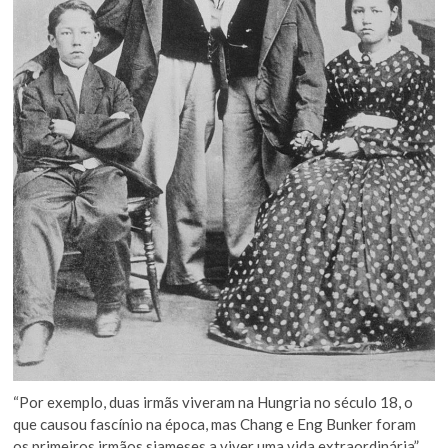
“Por exemplo, duas irmãs viveram na Hungria no século 18, o
que causou fascínio na época, mas Chang e Eng Bunker foram
os primeiros irmãos siameses a viver uma vida extraordinária”,