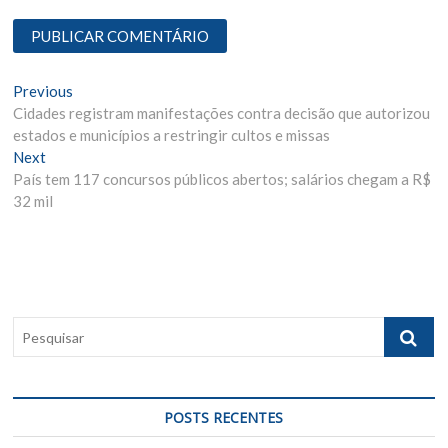
N
Previous
P
Cidades registram manifestações contra decisão que autorizou
r
a
estados e municípios a restringir cultos e missas
e
v
Next
N
v
País tem 117 concursos públicos abertos; salários chegam a R$
e
i
e
32 mil
x
o
g
t
u
p
s
a
o
p
ç
s
o
ã
t
s
P
:
t
o
e
:
s
d
q
e
u
POSTS RECENTES
i