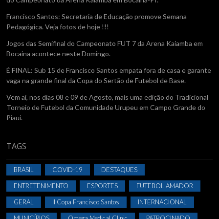
Francisco Santos: Secretaria de Educação promove Semana
Pedagógica. Veja fotos de hoje !!!
Jogos das Semifinal do Campeonato FUT 7 da Arena Kaiamba em
Bocaina acontece neste Domingo.
É FINAL: Sub 15 de Francisco Santos empata fora de casa e garante
vaga na grande final da Copa do Sertão de Futebol de Base.
Vem ai, nos dias 08 e 09 de Agosto, mais uma edição do Tradicional
Torneio de Futebol da Comunidade Urupeu em Campo Grande do
Piaui.
TAGS
BRASIL
COVID-19
DESTAQUES
ENTRETENIMENTO
ESPORTES
FUTEBOL AMADOR
GERAL
II Copa Francisco Santos
INTERNACIONAL
MUNICÍPIOS
Omega Medical Clinic
PATROCINADO