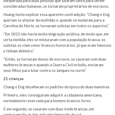
inesperada para duas pessoas que lutaram tanto para serem
consideradas humanas, se tornaram proprietários de escravos.
Huang tenta explicar essa aparente contradição: “Chang e Eng
queriam se afastar da multidão e, quando se mudaram para a
Carolina do Norte, se tornaram sulistas em todos os aspectos”.
“Em 1832 não havia muita imigração asiática, de modo que, em
certa medida, eles se misturaram com a população branca; os
sulistas os viam como ‘brancos honorários’, já que eram famosos
e tinham dinheiro.”
“Então, se tornaram donos de escravos, se casaram com duas
mulheres brancas e quando a Guerra Civil eclodiu, enviaram
seus filhos para lutar contra os ianques no norte”.
21 crianças
Chang e Eng desafiaram os padrões da época de duas maneiras.
Primeiro, eles conseguiram adquirir a cidadania americana,
normalmente reservada para homens brancos livres.
E em segundo, se casaram com duas irmãs brancas, em
contravenção às leis anti-miscigenação do sul.