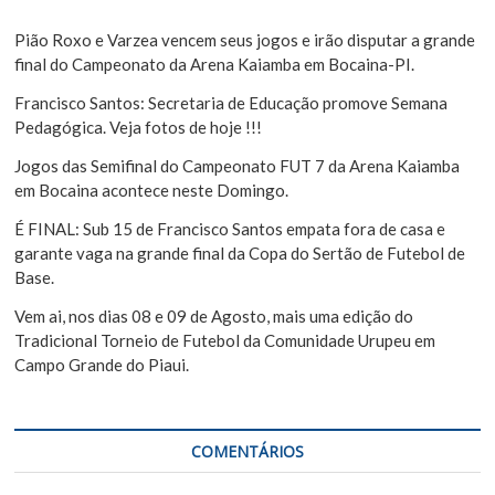
P
s
o
a
Pião Roxo e Varzea vencem seus jogos e irão disputar a grande
s
r
final do Campeonato da Arena Kaiamba em Bocaina-PI.
t
Francisco Santos: Secretaria de Educação promove Semana
Pedagógica. Veja fotos de hoje !!!
Jogos das Semifinal do Campeonato FUT 7 da Arena Kaiamba
em Bocaina acontece neste Domingo.
É FINAL: Sub 15 de Francisco Santos empata fora de casa e
garante vaga na grande final da Copa do Sertão de Futebol de
Base.
Vem ai, nos dias 08 e 09 de Agosto, mais uma edição do
Tradicional Torneio de Futebol da Comunidade Urupeu em
Campo Grande do Piaui.
COMENTÁRIOS