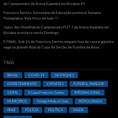
do Campeonato da Arena Kaiamba em Bocaina-PI.
Francisco Santos: Secretaria de Educação promove Semana
Pedagógica. Veja fotos de hoje !!!
Jogos das Semifinal do Campeonato FUT 7 da Arena Kaiamba em
Bocaina acontece neste Domingo.
É FINAL: Sub 15 de Francisco Santos empata fora de casa e garante
vaga na grande final da Copa do Sertão de Futebol de Base.
TAGS
BRASIL
COVID-19
DESTAQUES
ENTRETENIMENTO
ESPORTES
FUTEBOL AMADOR
GERAL
II Copa Francisco Santos
INTERNACIONAL
MUNICÍPIOS
Omega Medical Clinic
PATROCINADO
PIAUÍ
POLÍCIA
POLÍTICA
SAÚDE