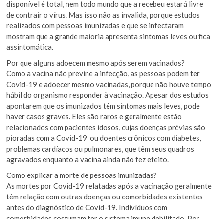
disponível é total, nem todo mundo que a recebeu estará livre
de contrair o vírus. Mas isso não as invalida, porque estudos
realizados com pessoas imunizadas e que se infectaram
mostram que a grande maioria apresenta sintomas leves ou fica
assintomática.
Por que alguns adoecem mesmo após serem vacinados?
Como a vacina não previne a infecção, as pessoas podem ter
Covid-19 e adoecer mesmo vacinadas, porque não houve tempo
hábil do organismo responder à vacinação. Apesar dos estudos
apontarem que os imunizados têm sintomas mais leves, pode
haver casos graves. Eles são raros e geralmente estão
relacionados com pacientes idosos, cujas doenças prévias são
pioradas com a Covid-19, ou doentes crônicos com diabetes,
problemas cardíacos ou pulmonares, que têm seus quadros
agravados enquanto a vacina ainda não fez efeito.
Como explicar a morte de pessoas imunizadas?
As mortes por Covid-19 relatadas após a vacinação geralmente
têm relação com outras doenças ou comorbidades existentes
antes do diagnóstico de Covid-19. Indivíduos com
comorbidades costumam ter o sistema imune debilitado. Por