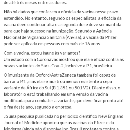
de até três meses entre as doses.
Não há dados que conferem a eficácia da vacina nesse prazo
estendido. No entanto, segundo os especialistas, a eficácia da
vacina deve continuar alta e a segunda dose deve ser mantida
para que haja sucesso na imunização. Segundo a Agência
Nacional de Vigilância Sanitária (Anvisa), a vacina da Pfizer
pode ser aplicada em pessoas com mais de 16 anos.
Com a vacina, estou imune às variantes?
Um estudo com a Coronavac mostrou que ela é eficaz contra as
novas variantes do Sars-Cov-2, inclusive a P.1, brasileira.
O imunizante da Oxford/AstraZeneca também foi capaz de
barrar a P.1 , mas ela se mostrou menos resistente à cepa
variante da África do Sul (B.1.351 ou 501.V2). Diante disso, o
laboratório está trabalhando em uma versão da vacina
modificada para combater a variante, que deve ficar pronta até
o fim deste ano, segundo a empresa.
Já uma pesquisa publicada no periódico científico New England
Journal of Medicine apontou que as vacinas da Pfizer e da
Moderna (ainda não disponível no Brasil) protegem contra a