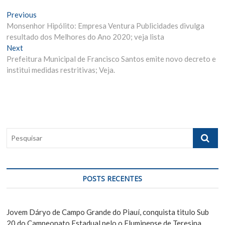
N
Previous
P
Monsenhor Hipólito: Empresa Ventura Publicidades divulga
r
a
resultado dos Melhores do Ano 2020; veja lista
e
v
Next
N
v
Prefeitura Municipal de Francisco Santos emite novo decreto e
e
i
e
institui medidas restritivas; Veja.
x
o
g
t
u
p
s
a
o
p
ç
s
o
ã
t
s
P
:
t
o
e
:
s
d
q
e
u
POSTS RECENTES
i
P
s
o
a
Jovem Dáryo de Campo Grande do Piauí, conquista titulo Sub
r
20 do Campeonato Estadual pelo o Fluminense de Teresina