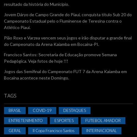
resultado da história do Município.
Jovem Dáryo de Campo Grande do Piauí, conquista titulo Sub 20 do
Campeonato Estadual pelo o Fluminense de Teresina contra o
Atlético Piaui.
Pião Roxo e Varzea vencem seus jogos e irão disputar a grande final
do Campeonato da Arena Kaiamba em Bocaina-PI.
Francisco Santos: Secretaria de Educação promove Semana
Pedagógica. Veja fotos de hoje !!!
Jogos das Semifinal do Campeonato FUT 7 da Arena Kaiamba em
Bocaina acontece neste Domingo.
TAGS
BRASIL
COVID-19
DESTAQUES
ENTRETENIMENTO
ESPORTES
FUTEBOL AMADOR
GERAL
II Copa Francisco Santos
INTERNACIONAL