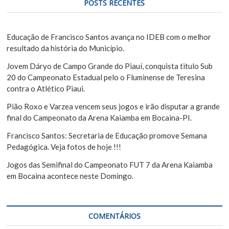
e
u
POSTS RECENTES
i
P
s
o
a
Educação de Francisco Santos avança no IDEB com o melhor
s
r
resultado da história do Município.
t
Jovem Dáryo de Campo Grande do Piauí, conquista titulo Sub
20 do Campeonato Estadual pelo o Fluminense de Teresina
contra o Atlético Piaui.
Pião Roxo e Varzea vencem seus jogos e irão disputar a grande
final do Campeonato da Arena Kaiamba em Bocaina-PI.
Francisco Santos: Secretaria de Educação promove Semana
Pedagógica. Veja fotos de hoje !!!
Jogos das Semifinal do Campeonato FUT 7 da Arena Kaiamba
em Bocaina acontece neste Domingo.
COMENTÁRIOS