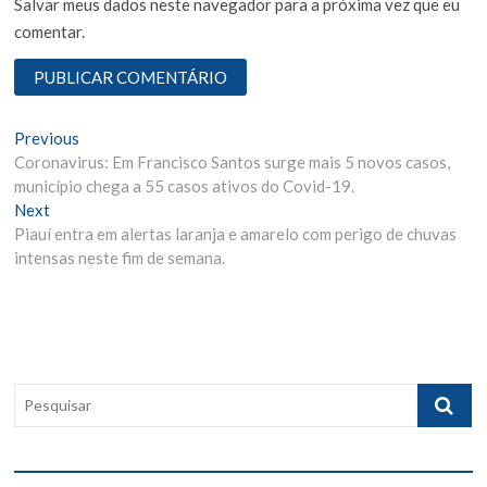
Salvar meus dados neste navegador para a próxima vez que eu
comentar.
N
Previous
P
Coronavirus: Em Francisco Santos surge mais 5 novos casos,
r
a
município chega a 55 casos ativos do Covid-19.
e
v
Next
N
v
Piauí entra em alertas laranja e amarelo com perigo de chuvas
e
i
e
intensas neste fim de semana.
x
o
g
t
u
p
s
a
o
p
ç
s
o
ã
t
s
P
:
t
o
e
:
s
d
q