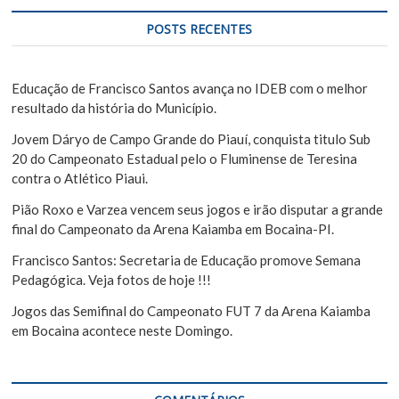
q
e
u
POSTS RECENTES
i
P
s
o
a
Educação de Francisco Santos avança no IDEB com o melhor
s
r
resultado da história do Município.
t
Jovem Dáryo de Campo Grande do Piauí, conquista titulo Sub
20 do Campeonato Estadual pelo o Fluminense de Teresina
contra o Atlético Piaui.
Pião Roxo e Varzea vencem seus jogos e irão disputar a grande
final do Campeonato da Arena Kaiamba em Bocaina-PI.
Francisco Santos: Secretaria de Educação promove Semana
Pedagógica. Veja fotos de hoje !!!
Jogos das Semifinal do Campeonato FUT 7 da Arena Kaiamba
em Bocaina acontece neste Domingo.