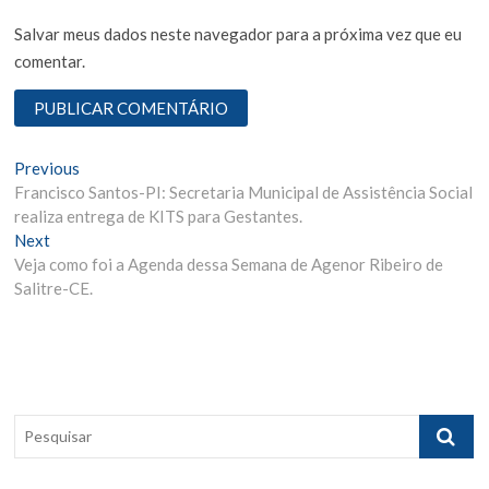
Salvar meus dados neste navegador para a próxima vez que eu
comentar.
N
Previous
P
Francisco Santos-PI: Secretaria Municipal de Assistência Social
r
a
realiza entrega de KITS para Gestantes.
e
v
Next
N
v
Veja como foi a Agenda dessa Semana de Agenor Ribeiro de
e
i
e
Salitre-CE.
x
o
g
t
u
p
s
a
o
p
ç
s
o
ã
t
s
P
:
t
o
e
:
s
d