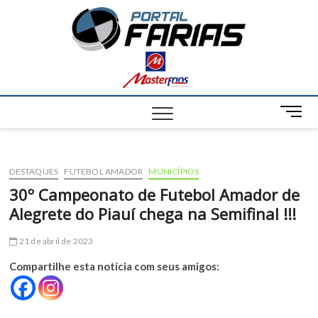
S
Portal
k
NOTÍCIAS DE
FRANCISCO
i
SANTOS E
Farias
p
REGIÃO
t
o
c
M
o
e
n
n
t
u
e
DESTAQUES
FUTEBOL AMADOR
MUNICÍPIOS
B
n
u
30º Campeonato de Futebol Amador de
t
t
Alegrete do Piauí chega na Semifinal !!!
t
o
21 de abril de 2023
n
Compartilhe esta notícia com seus amigos: