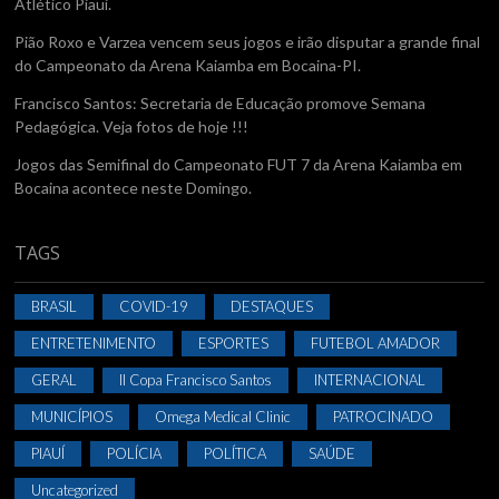
Atlético Piaui.
Pião Roxo e Varzea vencem seus jogos e irão disputar a grande final
do Campeonato da Arena Kaiamba em Bocaina-PI.
Francisco Santos: Secretaria de Educação promove Semana
Pedagógica. Veja fotos de hoje !!!
Jogos das Semifinal do Campeonato FUT 7 da Arena Kaiamba em
Bocaina acontece neste Domingo.
TAGS
BRASIL
COVID-19
DESTAQUES
ENTRETENIMENTO
ESPORTES
FUTEBOL AMADOR
GERAL
II Copa Francisco Santos
INTERNACIONAL
MUNICÍPIOS
Omega Medical Clinic
PATROCINADO
PIAUÍ
POLÍCIA
POLÍTICA
SAÚDE
Uncategorized