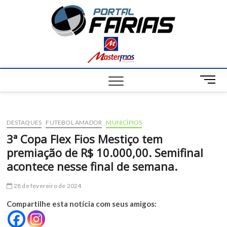
S
Portal
k
NOTÍCIAS DE
FRANCISCO
i
SANTOS E
Farias
p
REGIÃO
t
o
c
M
o
e
n
n
t
u
e
DESTAQUES
FUTEBOL AMADOR
MUNICÍPIOS
B
n
u
3ª Copa Flex Fios Mestiço tem
t
t
premiação de R$ 10.000,00. Semifinal
t
acontece nesse final de semana.
o
n
28 de fevereiro de 2024
Compartilhe esta notícia com seus amigos: