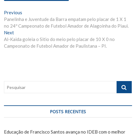
N
Previous
P
Panelinha e Juventude da Barra empatam pelo placar de 1 X 1
r
a
no 24º Campeonato de Futebol Amador de Alagoinha do Piaui.
e
v
Next
N
v
Al-Kaida goleia o Sitio do meio pelo placar de 10 X 0 no
e
i
e
Campeonato de Futebol Amador de Paulistana – PI.
x
o
g
t
u
p
s
a
o
p
ç
s
o
ã
t
s
P
:
t
o
e
:
s
d
q
e
u
POSTS RECENTES
i
P
s
o
a
Educação de Francisco Santos avança no IDEB com o melhor