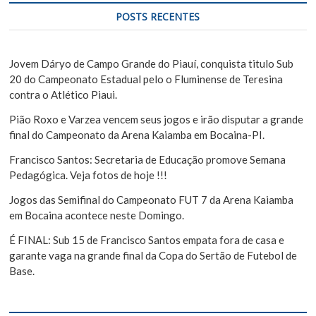
q
d
u
POSTS RECENTES
e
i
s
P
a
Jovem Dáryo de Campo Grande do Piauí, conquista titulo Sub
o
r
20 do Campeonato Estadual pelo o Fluminense de Teresina
s
contra o Atlético Piaui.
t
Pião Roxo e Varzea vencem seus jogos e irão disputar a grande
final do Campeonato da Arena Kaiamba em Bocaina-PI.
Francisco Santos: Secretaria de Educação promove Semana
Pedagógica. Veja fotos de hoje !!!
Jogos das Semifinal do Campeonato FUT 7 da Arena Kaiamba
em Bocaina acontece neste Domingo.
É FINAL: Sub 15 de Francisco Santos empata fora de casa e
garante vaga na grande final da Copa do Sertão de Futebol de
Base.