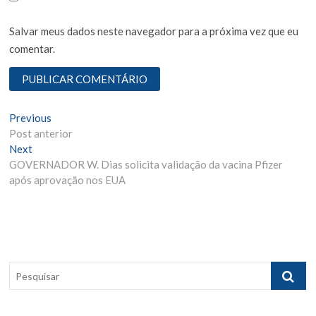
Salvar meus dados neste navegador para a próxima vez que eu
comentar.
N
Previous
P
Post anterior
r
a
Next
N
e
v
GOVERNADOR W. Dias solicita validação da vacina Pfizer
e
v
após aprovação nos EUA
x
i
e
t
o
g
p
u
o
s
a
s
p
ç
t
o
P
ã
:
s
e
t
o
s
: