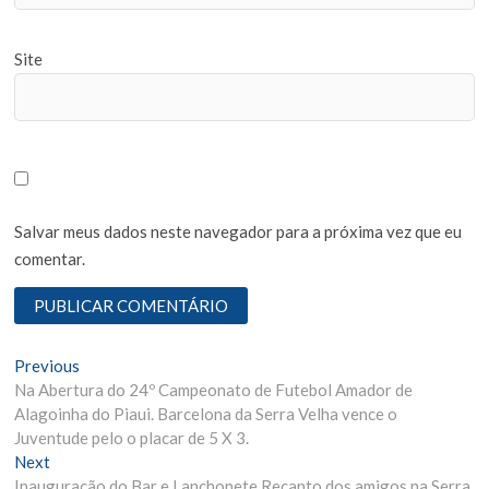
Site
Salvar meus dados neste navegador para a próxima vez que eu
comentar.
N
Previous
P
Na Abertura do 24º Campeonato de Futebol Amador de
r
a
Alagoinha do Piaui. Barcelona da Serra Velha vence o
e
v
Juventude pelo o placar de 5 X 3.
v
Next
N
i
e
Inauguração do Bar e Lanchonete Recanto dos amigos na Serra
e
o