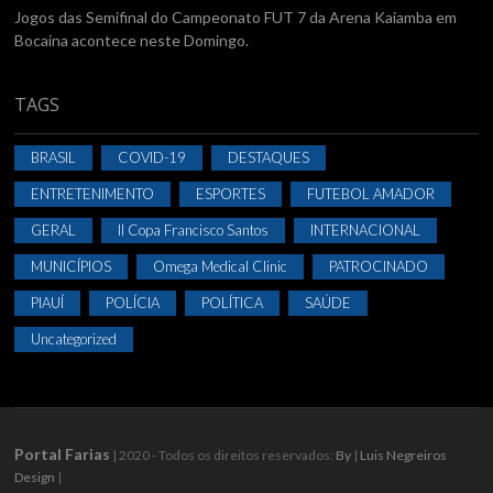
Jogos das Semifinal do Campeonato FUT 7 da Arena Kaiamba em
Bocaina acontece neste Domingo.
TAGS
BRASIL
COVID-19
DESTAQUES
ENTRETENIMENTO
ESPORTES
FUTEBOL AMADOR
GERAL
II Copa Francisco Santos
INTERNACIONAL
MUNICÍPIOS
Omega Medical Clinic
PATROCINADO
PIAUÍ
POLÍCIA
POLÍTICA
SAÚDE
Uncategorized
Portal Farias
| 2020 - Todos os direitos reservados:
By
|
Luis Negreiros
Design
|