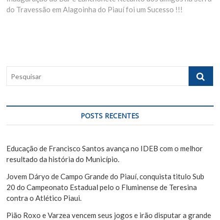
g
do Travessão em Alagoinha do Piauí foi um Sucesso !!!
x
u
t
s
a
p
p
ç
o
o
ã
s
s
t
t
o
P
:
:
e
d
s
e
q
u
P
POSTS RECENTES
i
o
s
s
a
Educação de Francisco Santos avança no IDEB com o melhor
r
resultado da história do Município.
t
Jovem Dáryo de Campo Grande do Piauí, conquista titulo Sub
20 do Campeonato Estadual pelo o Fluminense de Teresina
contra o Atlético Piaui.
Pião Roxo e Varzea vencem seus jogos e irão disputar a grande