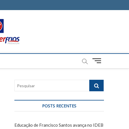
M
e
n
u
P
B
e
u
s
t
q
t
POSTS RECENTES
u
o
i
n
s
Educação de Francisco Santos avança no IDEB
a