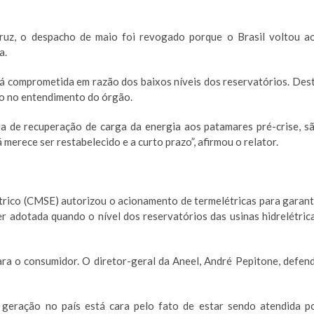
Cruz, o despacho de maio foi revogado porque o Brasil voltou a
a.
tá comprometida em razão dos baixos níveis dos reservatórios. Des
io no entendimento do órgão.
a de recuperação de carga da energia aos patamares pré-crise, s
merece ser restabelecido e a curto prazo”, afirmou o relator.
rico (CMSE) autorizou o acionamento de termelétricas para garant
r adotada quando o nível dos reservatórios das usinas hidrelétric
ara o consumidor. O diretor-geral da Aneel, André Pepitone, defen
 geração no país está cara pelo fato de estar sendo atendida p