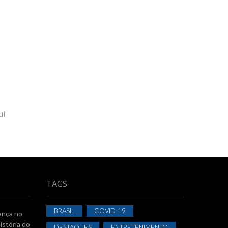
uí
TAGS
BRASIL
COVID-19
ança no
istória do
DESTAQUES
ENTRETENIMENTO