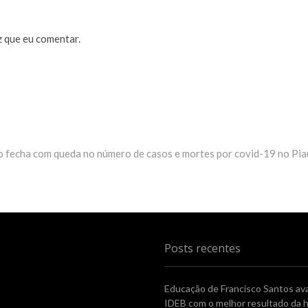
 que eu comentar.
fecha com queda no número de casos e mortes por covid-19 no Pia
Posts recentes
Educação de Francisco Santos av
IDEB com o melhor resultado da h