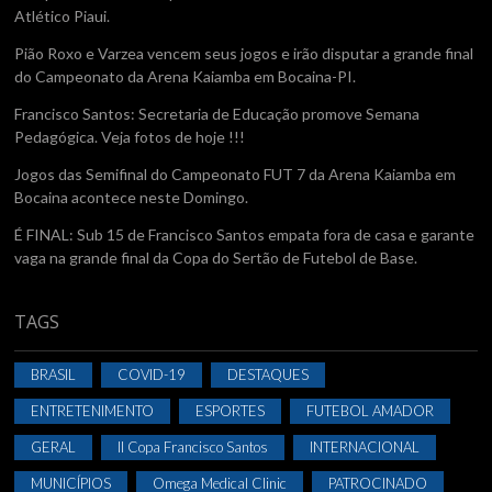
Atlético Piaui.
Pião Roxo e Varzea vencem seus jogos e irão disputar a grande final
do Campeonato da Arena Kaiamba em Bocaina-PI.
Francisco Santos: Secretaria de Educação promove Semana
Pedagógica. Veja fotos de hoje !!!
Jogos das Semifinal do Campeonato FUT 7 da Arena Kaiamba em
Bocaina acontece neste Domingo.
É FINAL: Sub 15 de Francisco Santos empata fora de casa e garante
vaga na grande final da Copa do Sertão de Futebol de Base.
TAGS
BRASIL
COVID-19
DESTAQUES
ENTRETENIMENTO
ESPORTES
FUTEBOL AMADOR
GERAL
II Copa Francisco Santos
INTERNACIONAL
MUNICÍPIOS
Omega Medical Clinic
PATROCINADO