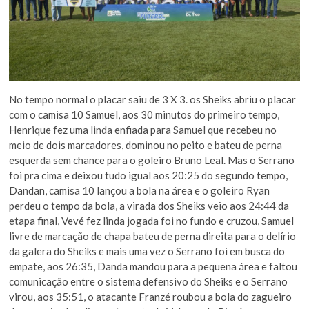
No tempo normal o placar saiu de 3 X 3. os Sheiks abriu o placar
com o camisa 10 Samuel, aos 30 minutos do primeiro tempo,
Henrique fez uma linda enfiada para Samuel que recebeu no
meio de dois marcadores, dominou no peito e bateu de perna
esquerda sem chance para o goleiro Bruno Leal. Mas o Serrano
foi pra cima e deixou tudo igual aos 20:25 do segundo tempo,
Dandan, camisa 10 lançou a bola na área e o goleiro Ryan
perdeu o tempo da bola, a virada dos Sheiks veio aos 24:44 da
etapa final, Vevé fez linda jogada foi no fundo e cruzou, Samuel
livre de marcação de chapa bateu de perna direita para o delírio
da galera do Sheiks e mais uma vez o Serrano foi em busca do
empate, aos 26:35, Danda mandou para a pequena área e faltou
comunicação entre o sistema defensivo do Sheiks e o Serrano
virou, aos 35:51, o atacante Franzé roubou a bola do zagueiro