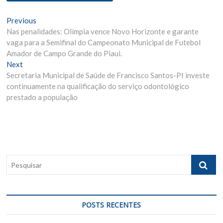
N
Previous
P
Nas penalidades: Olímpia vence Novo Horizonte e garante
r
a
vaga para a Semifinal do Campeonato Municipal de Futebol
e
v
Amador de Campo Grande do Piaui.
v
Next
N
i
e
Secretaria Municipal de Saúde de Francisco Santos-PI investe
e
o
g
continuamente na qualificação do serviço odontológico
x
u
prestado a população
t
s
a
p
p
ç
o
o
ã
s
s
t
t
o
:
:
P
d
e
e
s
q
P
u
POSTS RECENTES
o
i