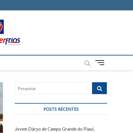
M
e
n
u
P
B
e
u
s
t
q
t
POSTS RECENTES
u
o
i
n
s
Jovem Dáryo de Campo Grande do Piauí,
a