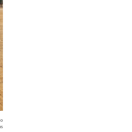
do
us