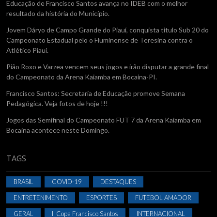
Educação de Francisco Santos avança no IDEB com o melhor
resultado da história do Município.
Jovem Dáryo de Campo Grande do Piauí, conquista titulo Sub 20 do
Campeonato Estadual pelo o Fluminense de Teresina contra o
Atlético Piaui.
Pião Roxo e Varzea vencem seus jogos e irão disputar a grande final
do Campeonato da Arena Kaiamba em Bocaina-PI.
Francisco Santos: Secretaria de Educação promove Semana
Pedagógica. Veja fotos de hoje !!!
Jogos das Semifinal do Campeonato FUT 7 da Arena Kaiamba em
Bocaina acontece neste Domingo.
TAGS
BRASIL
COVID-19
DESTAQUES
ENTRETENIMENTO
ESPORTES
FUTEBOL AMADOR
GERAL
II Copa Francisco Santos
INTERNACIONAL