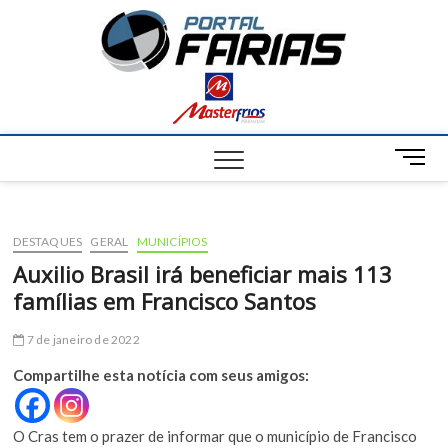
S
Portal
k
NOTÍCIAS DE
FRANCISCO
i
SANTOS E
Farias
p
REGIÃO
t
o
c
M
o
e
n
n
t
u
e
DESTAQUES
GERAL
MUNICÍPIOS
B
n
u
Auxilio Brasil irá beneficiar mais 113
t
t
famílias em Francisco Santos
t
o
7 de janeiro de 2022
n
Compartilhe esta notícia com seus amigos:
O Cras tem o prazer de informar que o município de Francisco