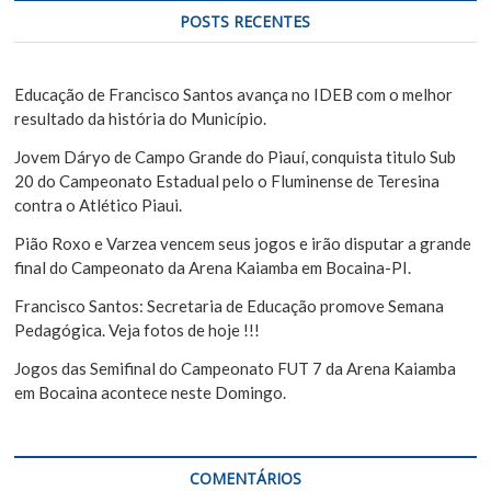
e
u
POSTS RECENTES
i
P
s
o
a
Educação de Francisco Santos avança no IDEB com o melhor
s
r
resultado da história do Município.
t
Jovem Dáryo de Campo Grande do Piauí, conquista titulo Sub
20 do Campeonato Estadual pelo o Fluminense de Teresina
contra o Atlético Piaui.
Pião Roxo e Varzea vencem seus jogos e irão disputar a grande
final do Campeonato da Arena Kaiamba em Bocaina-PI.
Francisco Santos: Secretaria de Educação promove Semana
Pedagógica. Veja fotos de hoje !!!
Jogos das Semifinal do Campeonato FUT 7 da Arena Kaiamba
em Bocaina acontece neste Domingo.
COMENTÁRIOS