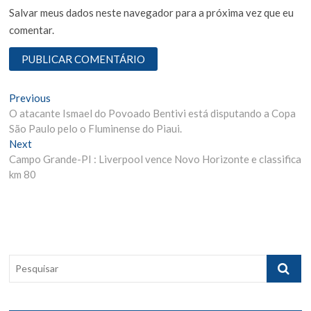
Salvar meus dados neste navegador para a próxima vez que eu
comentar.
N
Previous
P
O atacante Ismael do Povoado Bentivi está disputando a Copa
r
a
São Paulo pelo o Fluminense do Piaui.
e
v
Next
N
v
Campo Grande-PI : Liverpool vence Novo Horizonte e classifica
e
i
e
km 80
x
o
g
t
u
p
s
a
o
p
ç
s
o
ã
t
s
P
:
t
o
e
:
s
d
q