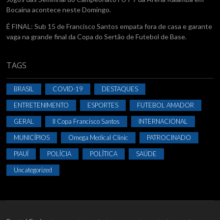
Bocaina acontece neste Domingo.
É FINAL: Sub 15 de Francisco Santos empata fora de casa e garante
vaga na grande final da Copa do Sertão de Futebol de Base.
TAGS
BRASIL
COVID-19
DESTAQUES
ENTRETENIMENTO
ESPORTES
FUTEBOL AMADOR
GERAL
II Copa Francisco Santos
INTERNACIONAL
MUNICÍPIOS
Omega Medical Clinic
PATROCINADO
PIAUÍ
POLÍCIA
POLÍTICA
SAÚDE
Uncategorized