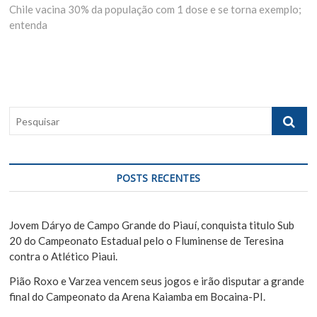
Chile vacina 30% da população com 1 dose e se torna exemplo;
e
i
e
entenda
x
o
g
t
u
p
s
a
o
p
ç
s
o
ã
t
s
P
:
t
o
e
:
s
d
q
e
u
POSTS RECENTES
i
P
s
o
a
Jovem Dáryo de Campo Grande do Piauí, conquista titulo Sub
s
r
20 do Campeonato Estadual pelo o Fluminense de Teresina
contra o Atlético Piaui.
t
Pião Roxo e Varzea vencem seus jogos e irão disputar a grande
final do Campeonato da Arena Kaiamba em Bocaina-PI.