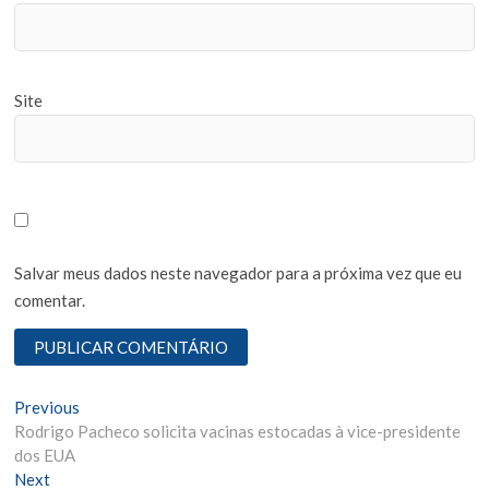
Site
Salvar meus dados neste navegador para a próxima vez que eu
comentar.
N
Previous
P
Rodrigo Pacheco solicita vacinas estocadas à vice-presidente
r
a
dos EUA
e
v
Next
N
v