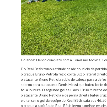
Holanda: Elenco completo com a Comissão técnica, Co
E o Real Bétis tomou atitude desde do inicio da partid
o craque Bruno Petrola fez o corta Luz o lateral dire
o atacante Bruno Petrola subiu de cabeça para a defes
sobrou para o atacante Denis Messi que bateu forte de 
foi a loucura. O segundo gol saiu aos 18:30 minutos d
o atacante Bruno Petrola e de perna direita bateu cruz
e o terceiro gol da equipe do Real Bétis saiu aos 46:50
o craque a capitão do Real Bétis levou a melhor em cim