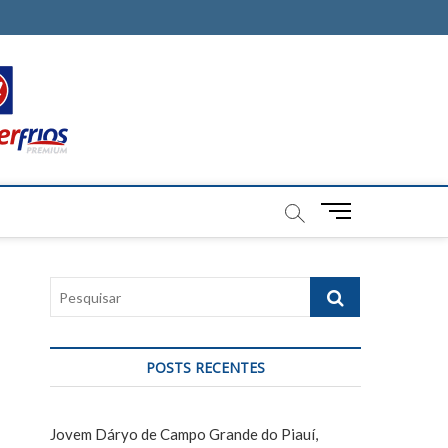
M
e
n
u
P
B
e
u
s
t
q
t
POSTS RECENTES
u
o
i
n
s
Jovem Dáryo de Campo Grande do Piauí,
a