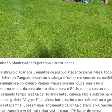
missão Municipal da Supercopa e autoridades
a e abriu o placar aos 3 minutos de jogo, o atacante Denis Messi toc
ito Jeferson Zangado levantou a cabeça e fez um cruzamento na medid
a milagrosa do goleiro Vagner Piaui a queima roupa, mas a bola
perna esquerda para abrir o placar para o Bétis, onde a sua torcida
o segundo tempo, a zaga da Holanda bateu cabeça a bola sobrou par
ado, o goleiro Vagner Piaui ainda bateu na bola mas não evitou o go
 da etapa final, Joel em uma lançamento de longa distancia viu Sacola
a do zagueiro Ariel e só rolou rasteiro para PH bater de perna