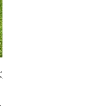
ou
a,
a
l
,