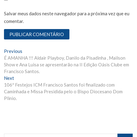
Salvar meus dados neste navegador para a próxima vez que eu
comentar.
N
Previous
P
É AMANHA !!! Aldair Playboy, Danilo da Pisadinha , Mailson
r
a
Show e Ana Luisa se apresentarão na II Edição Oásis Clube em
e
v
Francisco Santos.
v
Next
N
i
e
106º Festejos ICM Francisco Santos foi finalizado com
e
o
g
Caminhada e Missa Presidida pelo o Bispo Diocesano Dom
x
u
Plinio.
t
s
a
p
p
ç
o
o
ã
s
s
t
t
o
:
: