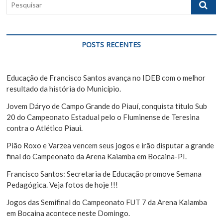
P
d
e
e
s
q
P
u
POSTS RECENTES
o
i
s
s
a
Educação de Francisco Santos avança no IDEB com o melhor
t
r
resultado da história do Município.
Jovem Dáryo de Campo Grande do Piauí, conquista titulo Sub
20 do Campeonato Estadual pelo o Fluminense de Teresina
contra o Atlético Piaui.
Pião Roxo e Varzea vencem seus jogos e irão disputar a grande
final do Campeonato da Arena Kaiamba em Bocaina-PI.
Francisco Santos: Secretaria de Educação promove Semana
Pedagógica. Veja fotos de hoje !!!
Jogos das Semifinal do Campeonato FUT 7 da Arena Kaiamba
em Bocaina acontece neste Domingo.