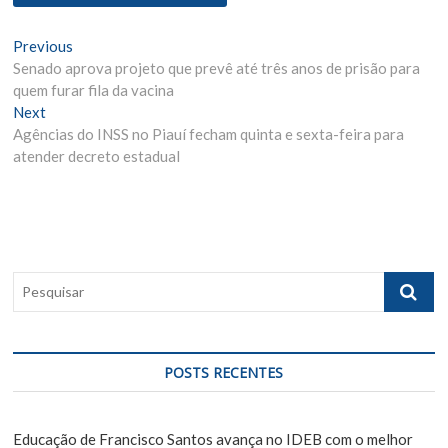
N
Previous
P
Senado aprova projeto que prevê até três anos de prisão para
r
a
quem furar fila da vacina
e
v
Next
N
v
Agências do INSS no Piauí fecham quinta e sexta-feira para
e
i
e
atender decreto estadual
x
o
g
t
u
p
s
a
o
p
ç
s
o
ã
t
s
P
:
t
o
e
:
s
d
q
e
u
POSTS RECENTES
i
P
s
o
a
Educação de Francisco Santos avança no IDEB com o melhor