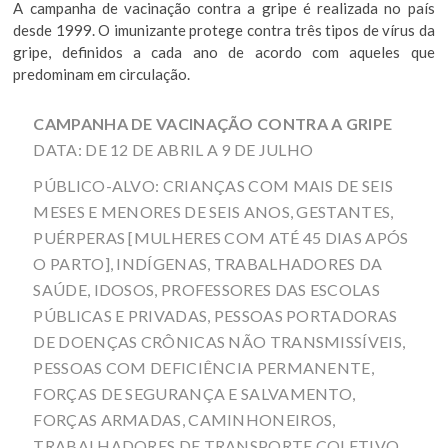
A campanha de vacinação contra a gripe é realizada no país
desde 1999. O imunizante protege contra três tipos de vírus da
gripe, definidos a cada ano de acordo com aqueles que
predominam em circulação.
CAMPANHA DE VACINAÇÃO CONTRA A GRIPE
DATA: DE 12 DE ABRIL A 9 DE JULHO
PÚBLICO-ALVO: CRIANÇAS COM MAIS DE SEIS
MESES E MENORES DE SEIS ANOS, GESTANTES,
PUÉRPERAS [MULHERES COM ATÉ 45 DIAS APÓS
O PARTO], INDÍGENAS, TRABALHADORES DA
SAÚDE, IDOSOS, PROFESSORES DAS ESCOLAS
PÚBLICAS E PRIVADAS, PESSOAS PORTADORAS
DE DOENÇAS CRÔNICAS NÃO TRANSMISSÍVEIS,
PESSOAS COM DEFICIÊNCIA PERMANENTE,
FORÇAS DE SEGURANÇA E SALVAMENTO,
FORÇAS ARMADAS, CAMINHONEIROS,
TRABALHADORES DE TRANSPORTE COLETIVO