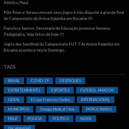
Atlético Piaui.
Pião Roxo e Varzea vencem seus jogos e irão disputar a grande final
do Campeonato da Arena Kaiamba em Bocaina-PI.
Francisco Santos: Secretaria de Educação promove Semana
Pedagógica. Veja fotos de hoje !!!
Jogos das Semifinal do Campeonato FUT 7 da Arena Kaiamba em
Bocaina acontece neste Domingo.
TAGS
BRASIL
COVID-19
DESTAQUES
ENTRETENIMENTO
ESPORTES
FUTEBOL AMADOR
GERAL
II Copa Francisco Santos
INTERNACIONAL
MUNICÍPIOS
Omega Medical Clinic
PATROCINADO
PIAUÍ
POLÍCIA
POLÍTICA
SAÚDE
Uncategorized