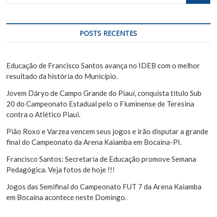
e
t
o
s
:
q
d
u
POSTS RECENTES
e
i
s
P
a
Educação de Francisco Santos avança no IDEB com o melhor
o
r
resultado da história do Município.
s
Jovem Dáryo de Campo Grande do Piauí, conquista titulo Sub
t
20 do Campeonato Estadual pelo o Fluminense de Teresina
contra o Atlético Piaui.
Pião Roxo e Varzea vencem seus jogos e irão disputar a grande
final do Campeonato da Arena Kaiamba em Bocaina-PI.
Francisco Santos: Secretaria de Educação promove Semana
Pedagógica. Veja fotos de hoje !!!
Jogos das Semifinal do Campeonato FUT 7 da Arena Kaiamba
em Bocaina acontece neste Domingo.