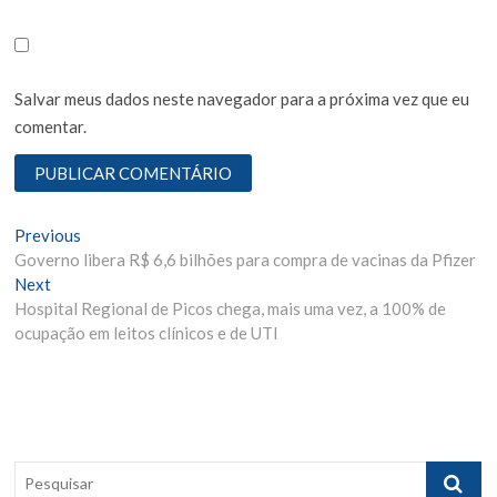
Salvar meus dados neste navegador para a próxima vez que eu
comentar.
N
Previous
P
Governo libera R$ 6,6 bilhões para compra de vacinas da Pfizer
r
a
Next
N
e
v
Hospital Regional de Picos chega, mais uma vez, a 100% de
e
v
ocupação em leitos clínicos e de UTI
x
i
e
t
o
g
p
u
o
s
a
s
p
ç
t
o
P
ã
:
s