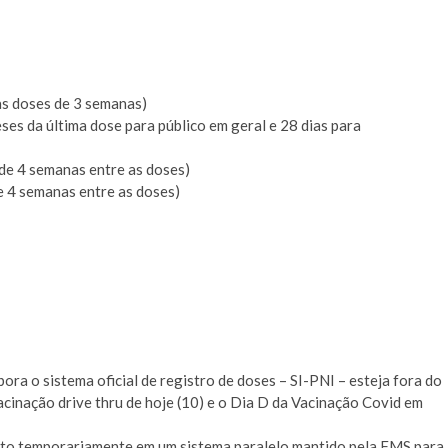
as doses de 3 semanas)
es da última dose para público em geral e 28 dias para
de 4 semanas entre as doses)
e 4 semanas entre as doses)
ra o sistema oficial de registro de doses – SI-PNI – esteja fora do
acinação drive thru de hoje (10) e o Dia D da Vacinação Covid em
 feito temporariamente em um sistema paralelo mantido pela FMS para