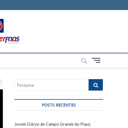
M
e
n
u
P
B
e
u
s
t
q
t
POSTS RECENTES
u
o
i
n
s
Jovem Dáryo de Campo Grande do Piauí,
a