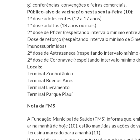
g) conferências, convenções e feiras comerciais.
Público-alvo da vacinação nesta sexta-feira (10):
1ª dose adolescentes (12 a 17 anos)
1ª dose adultos (18 anos ou mais)
2ª dose de Pfizer (respeitando intervalo mínimo entre 
Dose de reforço (respeitando intervalo mínimo de 5 mes
imunossuprimidos)
2ª dose de Astrazeneca (respeitando intervalo mínimo 
2ª dose de Coronavac (respeitando intervalo mínimo d
Locais:
Terminal Zoobotânico
Terminal Buenos Aires
Terminal Livramento
Terminal Parque Piauí
Nota da FMS
A Fundação Municipal de Saúde (FMS) informa que, embo
ar na manhã de hoje (10), estão mantidas as ações de v
Teresina marcado para amanhã (11).
Para viabilizar as ações, o registro das vacinas será