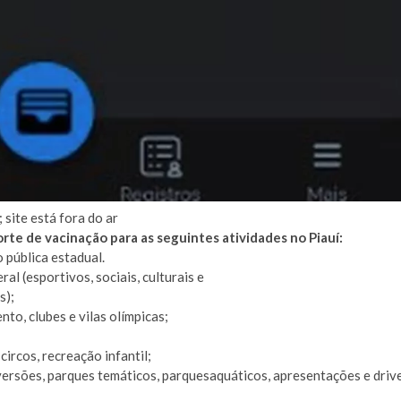
site está fora do ar
rte de vacinação para as seguintes atividades no Piauí:
 pública estadual.
al (esportivos, sociais, culturais e
s);
nto, clubes e vilas olímpicas;
circos, recreação infantil;
iversões, parques temáticos, parquesaquáticos, apresentações e driv