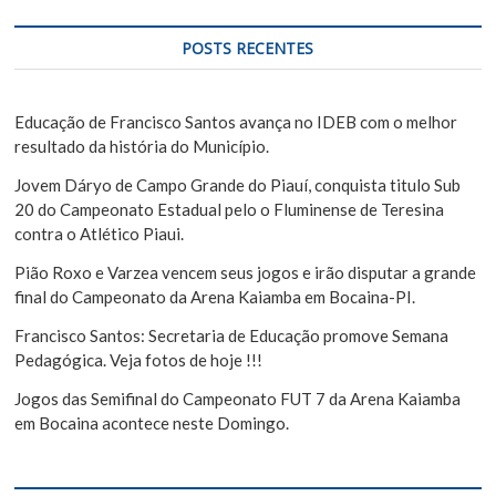
e
q
u
P
POSTS RECENTES
i
o
s
s
a
Educação de Francisco Santos avança no IDEB com o melhor
r
resultado da história do Município.
t
Jovem Dáryo de Campo Grande do Piauí, conquista titulo Sub
20 do Campeonato Estadual pelo o Fluminense de Teresina
contra o Atlético Piaui.
Pião Roxo e Varzea vencem seus jogos e irão disputar a grande
final do Campeonato da Arena Kaiamba em Bocaina-PI.
Francisco Santos: Secretaria de Educação promove Semana
Pedagógica. Veja fotos de hoje !!!
Jogos das Semifinal do Campeonato FUT 7 da Arena Kaiamba
em Bocaina acontece neste Domingo.