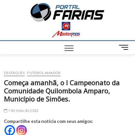
S
Portal
k
NOTÍCIAS DE
FRANCISCO
i
SANTOS E
Farias
p
REGIÃO
t
o
c
M
o
e
n
n
t
u
e
DESTAQUES
FUTEBOL AMADOR
B
n
u
Começa amanhã, o I Campeonato da
t
t
Comunidade Quilombola Amparo,
t
Município de Simões.
o
n
7 de maio de 2022
Compartilhe esta notícia com seus amigos: