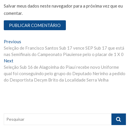
Salvar meus dados neste navegador para a próxima vez que eu
comentar.
N
Previous
P
Seleção de Francisco Santos Sub 17 vence SEP Sub 17 que está
r
a
nas Semifinais do Campeonato Piauiense pelo o placar de 1 X 0
e
v
Next
N
v
Seleção Sub 16 de Alagoinha do Piauí recebe novo Uniforme
e
i
e
qual foi conseguindo pelo grupo do Deputado Nerinho a pedido
x
o
g
do Desportista Decym Brito da Localidade Serra Velha
t
u
p
s
a
o
p
ç
s
o
ã
t
s
:
t
o
P
:
e
d
s