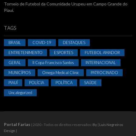
Torneio de Futebol da Comunidade Urupeu em Campo Grande do
Piaui.
TAGS
BRASIL
COVID-19
DESTAQUES
ENTRETENIMENTO
ESPORTES
FUTEBOL AMADOR
GERAL
II Copa Francisco Santos
INTERNACIONAL
MUNICÍPIOS
Omega Medical Clinic
PATROCINADO
PIAUÍ
POLÍCIA
POLÍTICA
SAÚDE
Uncategorized
Portal Farias
| 2020 - Todos os direitos reservados:
By
|
Luis Negreiros
Design
|