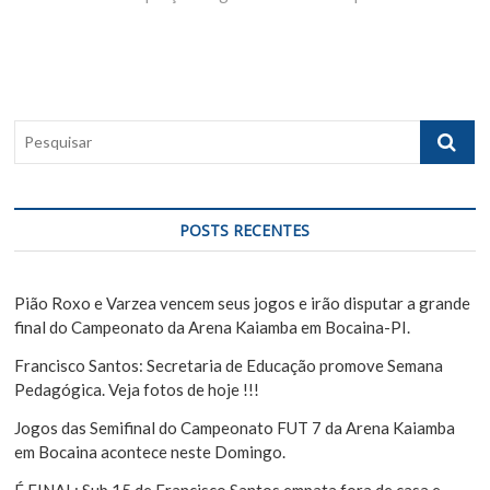
e
x
o
g
t
u
p
s
a
o
p
ç
s
o
P
ã
t
s
e
:
t
o
s
:
q
d
u
POSTS RECENTES
e
i
s
P
a
Pião Roxo e Varzea vencem seus jogos e irão disputar a grande
o
r
final do Campeonato da Arena Kaiamba em Bocaina-PI.
s
Francisco Santos: Secretaria de Educação promove Semana
t
Pedagógica. Veja fotos de hoje !!!
Jogos das Semifinal do Campeonato FUT 7 da Arena Kaiamba
em Bocaina acontece neste Domingo.
É FINAL: Sub 15 de Francisco Santos empata fora de casa e