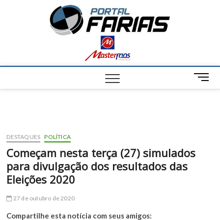
S
Portal
k
NOTÍCIAS DE
FRANCISCO
i
SANTOS E
Farias
p
REGIÃO
t
o
c
M
o
e
n
n
t
u
e
B
n
u
t
DESTAQUES
POLÍTICA
t
Começam nesta terça (27) simulados
t
para divulgação dos resultados das
o
n
Eleições 2020
27 de outubro de 2020
Compartilhe esta notícia com seus amigos: