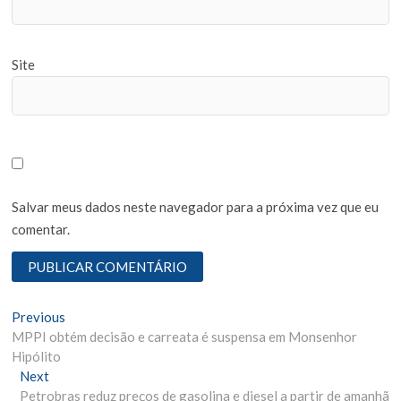
Site
Salvar meus dados neste navegador para a próxima vez que eu
comentar.
N
Previous
P
MPPI obtém decisão e carreata é suspensa em Monsenhor
r
a
Hipólito
e
v
Next
N
v
Petrobras reduz preços de gasolina e diesel a partir de amanhã
e
i