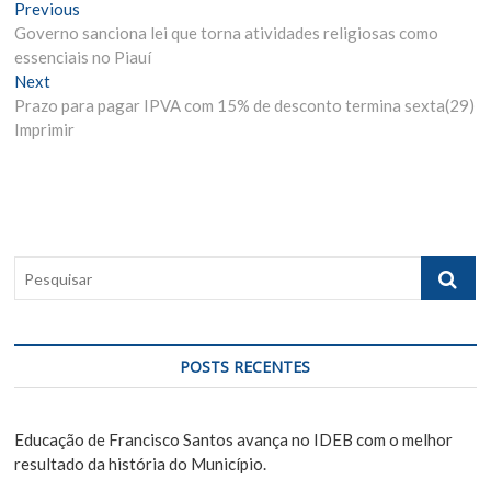
N
Previous
P
Governo sanciona lei que torna atividades religiosas como
r
a
essenciais no Piauí
e
v
Next
N
v
Prazo para pagar IPVA com 15% de desconto termina sexta(29)
e
i
e
Imprimir
x
o
g
t
u
p
s
a
o
p
ç
s
o
ã
t
s
P
:
t
o
e
:
s
d
q
e
u
POSTS RECENTES
i
P
s
o
a
Educação de Francisco Santos avança no IDEB com o melhor
s
r
resultado da história do Município.