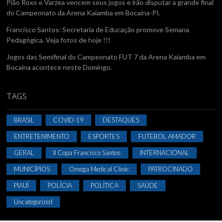
Pião Roxo e Varzea vencem seus jogos e irão disputar a grande final
do Campeonato da Arena Kaiamba em Bocaina-PI.
Francisco Santos: Secretaria de Educação promove Semana
Pedagógica. Veja fotos de hoje !!!
Jogos das Semifinal do Campeonato FUT 7 da Arena Kaiamba em
Bocaina acontece neste Domingo.
TAGS
BRASIL
COVID-19
DESTAQUES
ENTRETENIMENTO
ESPORTES
FUTEBOL AMADOR
GERAL
II Copa Francisco Santos
INTERNACIONAL
MUNICÍPIOS
Omega Medical Clinic
PATROCINADO
PIAUÍ
POLÍCIA
POLÍTICA
SAÚDE
Uncategorized