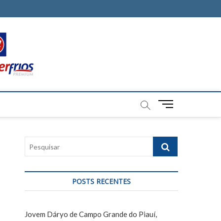
M
e
n
u
P
B
e
u
s
t
q
t
POSTS RECENTES
u
o
i
n
s
Jovem Dáryo de Campo Grande do Piauí,
a