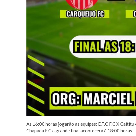
As 16:00 horas jogarão as equipes: E.T.C F.C X Caitit
Chapada F.C a grande final acontecerá à 18:00 horas.