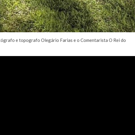
otógrafo e topografo Olegário Farias e o Comentarista O Rei do