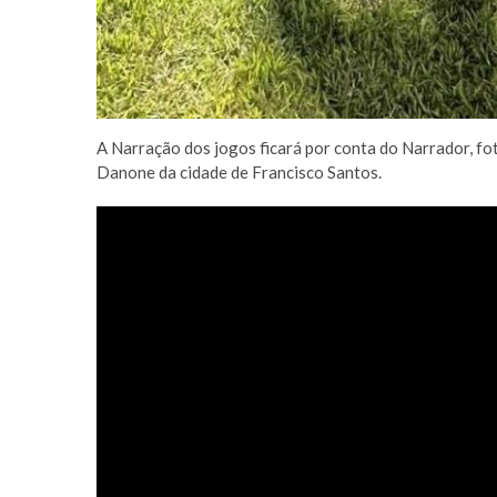
A Narração dos jogos ficará por conta do Narrador, f
Danone da cidade de Francisco Santos.