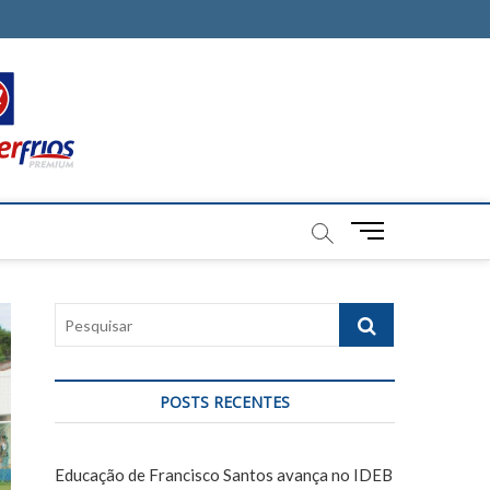
M
e
n
u
P
B
e
u
s
t
q
t
POSTS RECENTES
u
o
i
n
s
Educação de Francisco Santos avança no IDEB
a