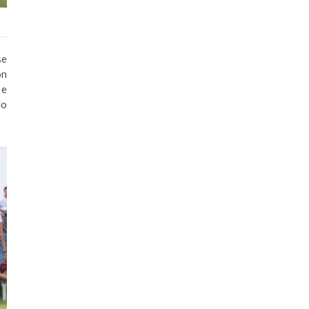
se
on
 e
do