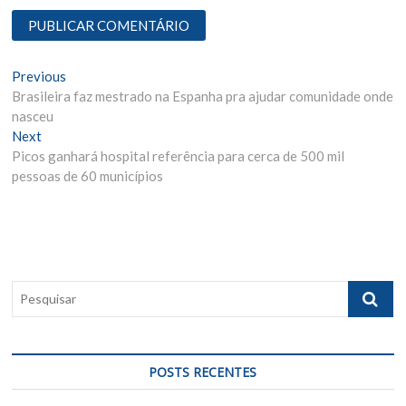
N
Previous
P
Brasileira faz mestrado na Espanha pra ajudar comunidade onde
r
a
nasceu
e
v
Next
N
v
Picos ganhará hospital referência para cerca de 500 mil
e
i
e
pessoas de 60 municípios
x
o
g
t
u
p
s
a
o
p
ç
s
o
ã
t
s
P
:
t
o
e
:
s
d
q
e
u
POSTS RECENTES
i
P