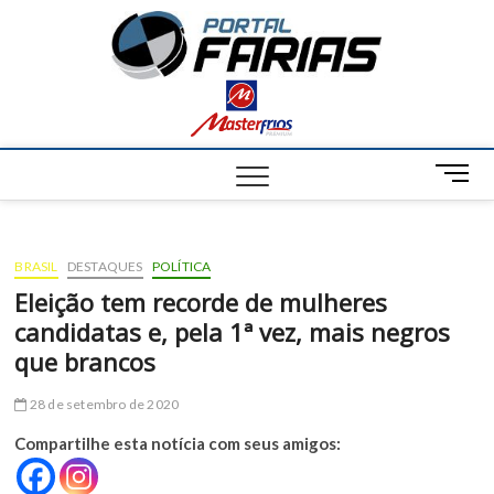
S
Portal
k
NOTÍCIAS DE
FRANCISCO
i
SANTOS E
Farias
p
REGIÃO
t
o
c
M
o
e
n
n
t
u
e
BRASIL
DESTAQUES
POLÍTICA
B
n
u
Eleição tem recorde de mulheres
t
t
candidatas e, pela 1ª vez, mais negros
t
que brancos
o
n
28 de setembro de 2020
Compartilhe esta notícia com seus amigos: