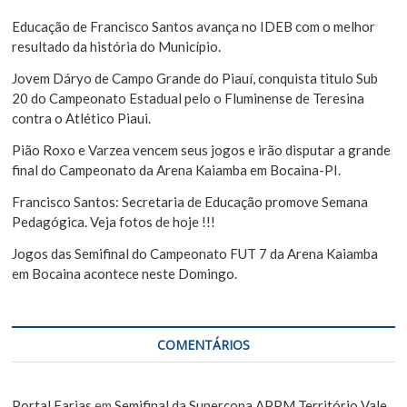
s
o
a
Educação de Francisco Santos avança no IDEB com o melhor
s
r
resultado da história do Município.
t
Jovem Dáryo de Campo Grande do Piauí, conquista titulo Sub
20 do Campeonato Estadual pelo o Fluminense de Teresina
contra o Atlético Piaui.
Pião Roxo e Varzea vencem seus jogos e irão disputar a grande
final do Campeonato da Arena Kaiamba em Bocaina-PI.
Francisco Santos: Secretaria de Educação promove Semana
Pedagógica. Veja fotos de hoje !!!
Jogos das Semifinal do Campeonato FUT 7 da Arena Kaiamba
em Bocaina acontece neste Domingo.
COMENTÁRIOS
Portal Farias
em
Semifinal da Supercopa APPM Território Vale