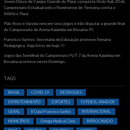
Jovem Dáryo de Campo Grande do Piauí, conquista titulo Sub 20 do
Campeonato Estadual pelo o Fluminense de Teresina contra o
Atlético Piaui.
Pião Roxo e Varzea vencem seus jogos e irão disputar a grande final
do Campeonato da Arena Kaiamba em Bocaina-PI.
Francisco Santos: Secretaria de Educação promove Semana
Pedagógica. Veja fotos de hoje !!!
Jogos das Semifinal do Campeonato FUT 7 da Arena Kaiamba em
Bocaina acontece neste Domingo.
TAGS
BRASIL
COVID-19
DESTAQUES
ENTRETENIMENTO
ESPORTES
FUTEBOL AMADOR
GERAL
II Copa Francisco Santos
INTERNACIONAL
MUNICÍPIOS
Omega Medical Clinic
PATROCINADO