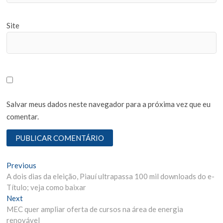
Site
Salvar meus dados neste navegador para a próxima vez que eu
comentar.
N
Previous
P
A dois dias da eleição, Piauí ultrapassa 100 mil downloads do e-
r
a
Título; veja como baixar
e
v
Next
N
v
MEC quer ampliar oferta de cursos na área de energia
e
i
e
renovável
x
o