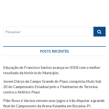
g
t
u
p
s
a
o
p
ç
s
o
ã
t
s
P
:
t
o
e
:
s
d
q
e
u
POSTS RECENTES
i
P
s
o
a
Educação de Francisco Santos avança no IDEB com o melhor
s
r
resultado da história do Município.
t
Jovem Dáryo de Campo Grande do Piauí, conquista titulo Sub
20 do Campeonato Estadual pelo o Fluminense de Teresina
contra o Atlético Piaui.
Pião Roxo e Varzea vencem seus jogos e irão disputar a grande
final do Campeonato da Arena Kaiamba em Bocaina-PI.