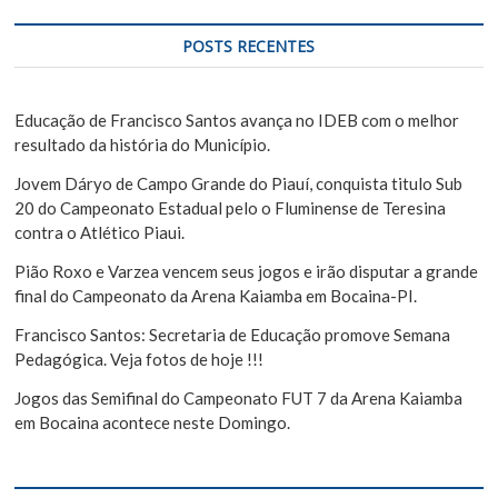
e
q
u
P
POSTS RECENTES
i
o
s
s
a
Educação de Francisco Santos avança no IDEB com o melhor
r
resultado da história do Município.
t
Jovem Dáryo de Campo Grande do Piauí, conquista titulo Sub
20 do Campeonato Estadual pelo o Fluminense de Teresina
contra o Atlético Piaui.
Pião Roxo e Varzea vencem seus jogos e irão disputar a grande
final do Campeonato da Arena Kaiamba em Bocaina-PI.
Francisco Santos: Secretaria de Educação promove Semana
Pedagógica. Veja fotos de hoje !!!
Jogos das Semifinal do Campeonato FUT 7 da Arena Kaiamba
em Bocaina acontece neste Domingo.