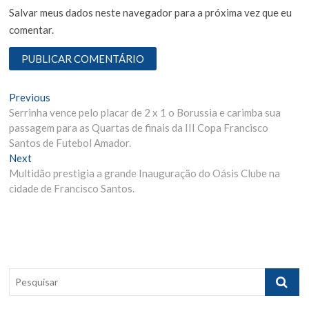
Salvar meus dados neste navegador para a próxima vez que eu
comentar.
N
Previous
P
Serrinha vence pelo placar de 2 x 1 o Borussia e carimba sua
r
a
passagem para as Quartas de finais da III Copa Francisco
e
v
Santos de Futebol Amador.
v
Next
N
i
e
Multidão prestigia a grande Inauguração do Oásis Clube na
e
o
g
cidade de Francisco Santos.
x
u
t
s
a
p
p
ç
o
o
ã
s
s
t
t
o
P
:
:
e
d
s