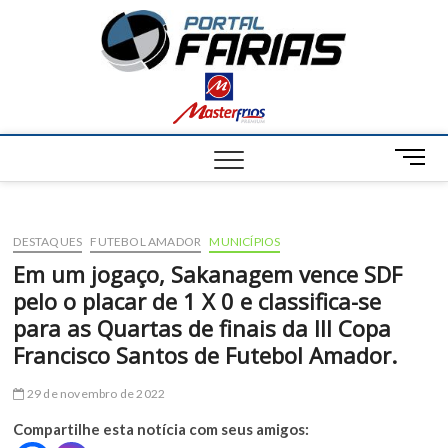
S
Portal
k
NOTÍCIAS DE
FRANCISCO
i
SANTOS E
Farias
p
REGIÃO
t
o
c
M
o
e
n
n
t
u
e
DESTAQUES
FUTEBOL AMADOR
MUNICÍPIOS
B
n
u
Em um jogaço, Sakanagem vence SDF
t
t
pelo o placar de 1 X 0 e classifica-se
t
para as Quartas de finais da III Copa
o
Francisco Santos de Futebol Amador.
n
29 de novembro de 2022
Compartilhe esta notícia com seus amigos: