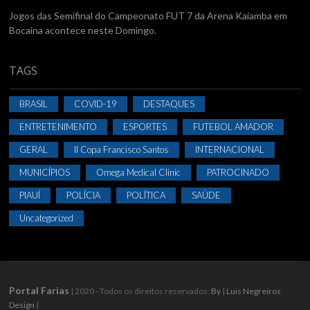
Jogos das Semifinal do Campeonato FUT 7 da Arena Kaiamba em
Bocaina acontece neste Domingo.
TAGS
BRASIL
COVID-19
DESTAQUES
ENTRETENIMENTO
ESPORTES
FUTEBOL AMADOR
GERAL
II Copa Francisco Santos
INTERNACIONAL
MUNICÍPIOS
Omega Medical Clinic
PATROCINADO
PIAUÍ
POLÍCIA
POLÍTICA
SAÚDE
Uncategorized
Portal Farias
| 2020 - Todos os direitos reservados:
By
|
Luis Negreiros
Design
|