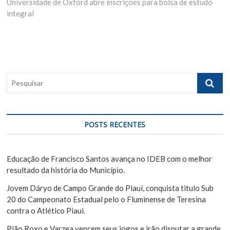
Universidade de Oxford abre inscrições para bolsa de estudo
e
i
e
integral
x
o
g
t
u
p
s
a
o
p
ç
s
o
ã
t
s
P
:
t
o
e
:
s
d
q
e
u
POSTS RECENTES
i
P
s
o
a
Educação de Francisco Santos avança no IDEB com o melhor
s
r
resultado da história do Município.
t
Jovem Dáryo de Campo Grande do Piauí, conquista titulo Sub
20 do Campeonato Estadual pelo o Fluminense de Teresina
contra o Atlético Piaui.
Pião Roxo e Varzea vencem seus jogos e irão disputar a grande