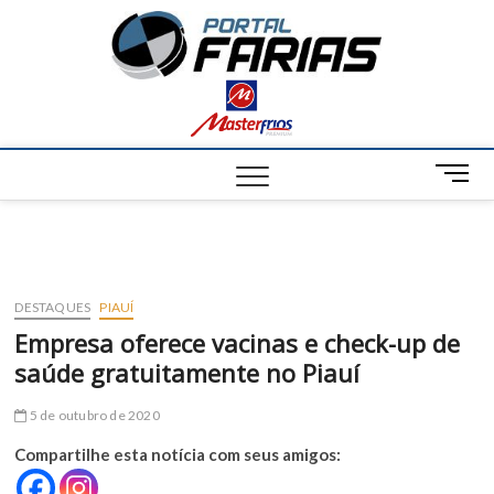
S
Portal
k
NOTÍCIAS DE
FRANCISCO
i
SANTOS E
Farias
p
REGIÃO
t
o
c
M
o
e
n
n
t
u
e
B
n
u
t
DESTAQUES
PIAUÍ
t
Empresa oferece vacinas e check-up de
t
saúde gratuitamente no Piauí
o
n
5 de outubro de 2020
Compartilhe esta notícia com seus amigos: