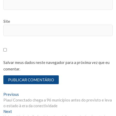
Site
Salvar meus dados neste navegador para a próxima vez que eu
comentar.
N
Previous
P
Piauí Conectado chega a 96 municípios antes do previsto e leva
r
a
o estado à era da conectividade
e
v
Next
N
v