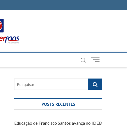
M
e
n
u
P
B
e
u
s
t
q
t
POSTS RECENTES
u
o
i
n
s
Educação de Francisco Santos avança no IDEB
a