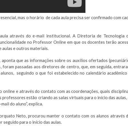
esencial, mas o horário de cada aula precisa ser confirmado com ca
ula através do e-mail institucional. A Diretoria de Tecnologia 
ncionalidade no Professor Online em que os docentes terão aces
e aulas e outros materiais.
aponta que as informações sobre os auxílios ofertados (pecuniári
as, foram passadas aos diretores de centro, que, em seguida, entrar
lunos, seguindo o que foi estabelecido no calendário acadêmico
o online e através do contato com as coordenações, quais disciplin
rofessores estão criando as salas virtuais para o início das aulas, 
ail do aluno”, explica.
orquato Neto, procurou manter o contato com os alunos através 
seguido para o início das aulas.