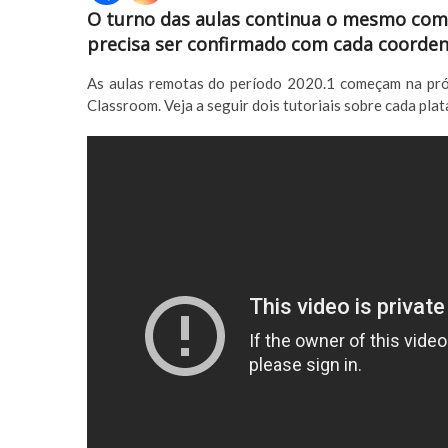
O turno das aulas continua o mesmo como
precisa ser confirmado com cada coorden
As aulas remotas do período 2020.1 começam na próx
Classroom. Veja a seguir dois tutoriais sobre cada pla