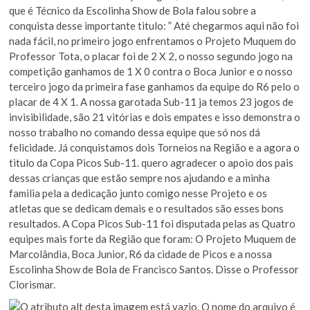
que é Técnico da Escolinha Show de Bola falou sobre a
conquista desse importante titulo: ” Até chegarmos aqui não foi
nada fácil, no primeiro jogo enfrentamos o Projeto Muquem do
Professor Tota, o placar foi de 2 X 2, o nosso segundo jogo na
competição ganhamos de 1 X 0 contra o Boca Junior e o nosso
terceiro jogo da primeira fase ganhamos da equipe do R6 pelo o
placar de 4 X 1. A nossa garotada Sub-11 ja temos 23 jogos de
invisibilidade, são 21 vitórias e dois empates e isso demonstra o
nosso trabalho no comando dessa equipe que só nos dá
felicidade. Já conquistamos dois Torneios na Região e a agora o
titulo da Copa Picos Sub-11. quero agradecer o apoio dos pais
dessas crianças que estão sempre nos ajudando e a minha
familia pela a dedicação junto comigo nesse Projeto e os
atletas que se dedicam demais e o resultados são esses bons
resultados. A Copa Picos Sub-11 foi disputada pelas as Quatro
equipes mais forte da Região que foram: O Projeto Muquem de
Marcolândia, Boca Junior, R6 da cidade de Picos e a nossa
Escolinha Show de Bola de Francisco Santos. Disse o Professor
Clorismar.