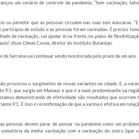
lcançou um cenário de controle da pandemia. “Sem vacinação, talv
cio ou permitir que as pessoas circulem nas ruas sem máscaras. “E
 participou de estudo e as pessoas foram vacinadas. É preciso tom
ado de vacinação, vai ajudar lá na frente, no plano de flexibilizaçã
ulo”, disse Dimas Covas, diretor do Instituto Butantan.
e de Serrana vai continuar sendo monitorada pelo prazo de um ano.
o provocou o surgimento de novas variantes na cidade. E, a vacin
te P.1, que surgiu em Manaus e que é a mais predominante na regi
estamos demonstrando de efetividade são resultados que ocorrem 
nte P.1. E isso é reconfirmação de que a vacina é efetiva em relaç
as pessoas devem parar de pensar na pandemia como um proble
a somatória da minha vacinação com a vacinação do outro [que v