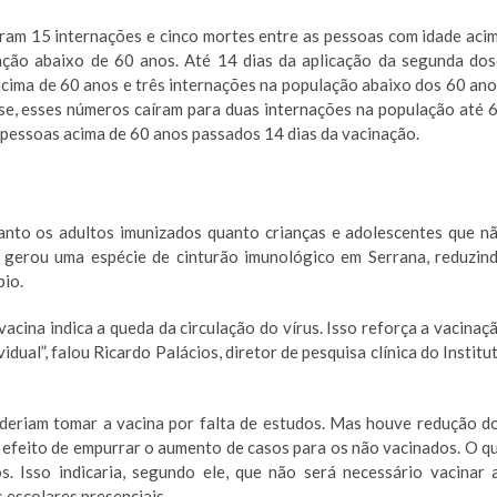
eram 15 internações e cinco mortes entre as pessoas com idade aci
ação abaixo de 60 anos. Até 14 dias da aplicação da segunda dos
cima de 60 anos e três internações na população abaixo dos 60 ano
se, esses números caíram para duas internações na população até 
 pessoas acima de 60 anos passados 14 dias da vacinação.
anto os adultos imunizados quanto crianças e adolescentes que n
 gerou uma espécie de cinturão imunológico em Serrana, reduzin
pio.
cina indica a queda da circulação do vírus. Isso reforça a vacinaç
ual”, falou Ricardo Palácios, diretor de pesquisa clínica do Institu
deriam tomar a vacina por falta de estudos. Mas houve redução d
 efeito de empurrar o aumento de casos para os não vacinados. O q
s. Isso indicaria, segundo ele, que não será necessário vacinar 
 escolares presenciais.