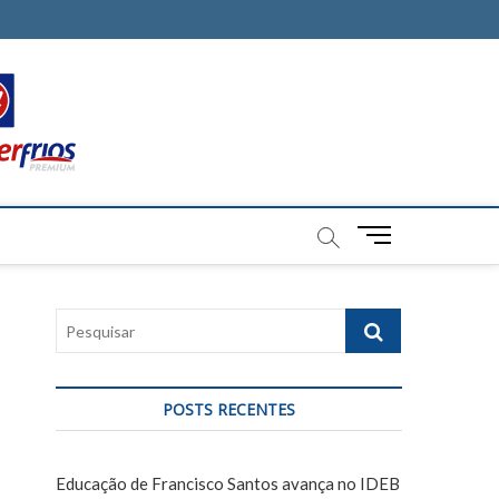
M
e
n
u
P
B
e
u
s
t
q
t
POSTS RECENTES
u
o
i
n
s
Educação de Francisco Santos avança no IDEB
a