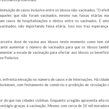
iminuição de casos inclusive entre os idosos não-vacinados. “O efei
aqueles que não foram vacinados, mesmo nas faixas etárias ma
am casos de hospitalizações e óbitos entre os vacinados. E ain
acinados, não importando faixa etária. Isso nos traz esperança
a terceira dose de vacina aos idosos neste momento como tem si
rtante aumentar o número de vacinados para que os idosos tamb
mentar a escala de vacinação para ofertar aos idosos os benefíci
se Palácios.
, enfrenta elevação no número de casos e de internações. Há cidad
l
ockdown
, com fechamento de comércio e proibição de circulação 
r do que nas cidades vizinhas. Enquanto a região apresenta alta n
 contágio graças à vacinação. Mesmo com cerca de 10 mil morador