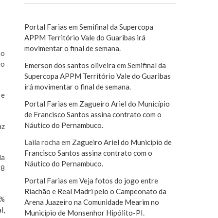
Portal Farias
em
Semifinal da Supercopa
APPM Território Vale do Guaribas irá
movimentar o final de semana.
ão
no
Emerson dos santos oliveira
em
Semifinal da
Supercopa APPM Território Vale do Guaribas
irá movimentar o final de semana.
 e
Portal Farias
em
Zagueiro Ariel do Município
de Francisco Santos assina contrato com o
Náutico do Pernambuco.
az
Laila rocha
em
Zagueiro Ariel do Município de
Francisco Santos assina contrato com o
da
Náutico do Pernambuco.
18
Portal Farias
em
Veja fotos do jogo entre
Riachão e Real Madri pelo o Campeonato da
7%
Arena Juazeiro na Comunidade Mearim no
l,
Municipio de Monsenhor Hipólito-PI.