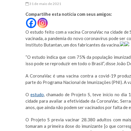
31 de maio de 2021
Compartilhe esta notícia com seus amigos:
O estudo feito com a vacina CoronaVac na cidade de S
vacinada, a pandemia do novo coronavírus pode ser co
Instituto Butantan, um dos fabricantes da vacina.
“O estudo indica que com 75% da população imunizada
isso pode se reproduzir em todo o Brasil”, disse João 
A CoronaVac é uma vacina contra a covid-19 produzid
parte do Programa Nacional de Imunizações (PNI). A va
O
estudo
, chamado de Projeto S, teve início no dia 
cidade para avaliar a efetividade da CoronaVac. Serr
anos, que ainda não podem ser vacinados por falta de es
O Projeto S previa vacinar 28.380 adultos com mais
tomaram a primeira dose do imunizante [o que corre