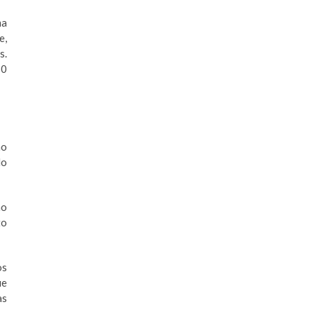
ma
e,
s.
60
ão
do
ão
to
os
ue
as