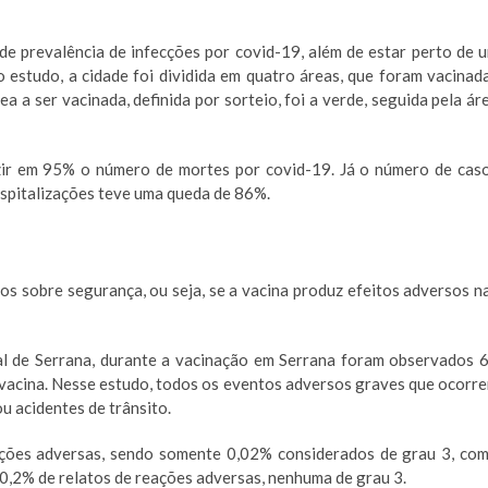
 de prevalência de infecções por covid-19, além de estar perto de 
 o estudo, a cidade foi dividida em quatro áreas, que foram vacinad
a a ser vacinada, definida por sorteio, foi a verde, seguida pela ár
zir em 95% o número de mortes por covid-19. Já o número de cas
ospitalizações teve uma queda de 86%.
s sobre segurança, ou seja, se a vacina produz efeitos adversos n
l de Serrana, durante a vacinação em Serrana foram observados 
vacina. Nesse estudo, todos os eventos adversos graves que ocorr
u acidentes de trânsito.
ações adversas, sendo somente 0,02% considerados de grau 3, co
 0,2% de relatos de reações adversas, nenhuma de grau 3.