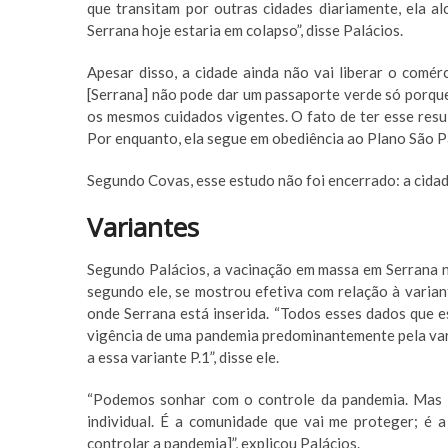
que transitam por outras cidades diariamente, ela a
Serrana hoje estaria em colapso”, disse Palácios.
Apesar disso, a cidade ainda não vai liberar o comér
[Serrana] não pode dar um passaporte verde só porque
os mesmos cuidados vigentes. O fato de ter esse result
Por enquanto, ela segue em obediência ao Plano São Pa
Segundo Covas, esse estudo não foi encerrado: a cidad
Variantes
Segundo Palácios, a vacinação em massa em Serrana nã
segundo ele, se mostrou efetiva com relação à varian
onde Serrana está inserida. “Todos esses dados que 
vigência de uma pandemia predominantemente pela varia
a essa variante P.1”, disse ele.
“Podemos sonhar com o controle da pandemia. Mas 
individual. É a comunidade que vai me proteger; é 
controlar a pandemia]”, explicou Palácios.