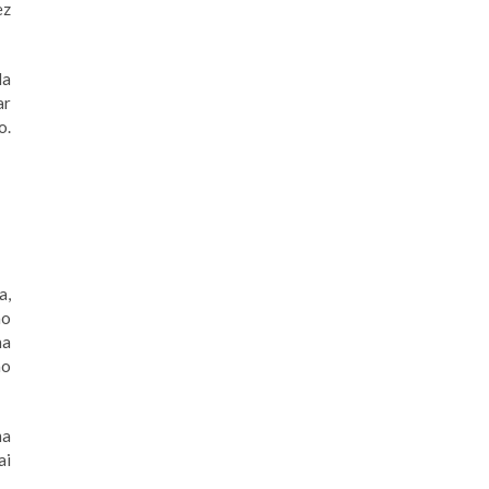
ez
la
ar
o.
a,
ão
na
ão
ma
ai