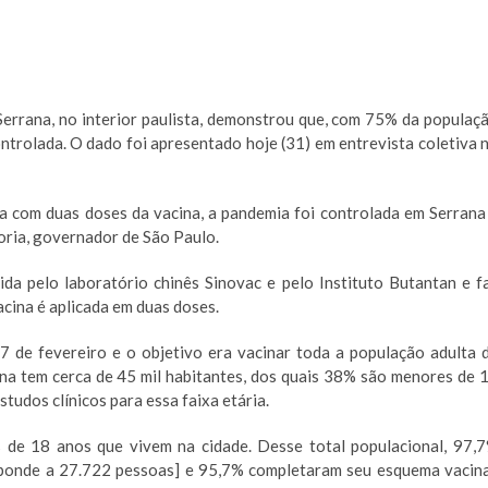
errana, no interior paulista, demonstrou que, com 75% da populaç
ntrolada. O dado foi apresentado hoje (31) em entrevista coletiva 
 com duas doses da vacina, a pandemia foi controlada em Serrana
Doria, governador de São Paulo.
a pelo laboratório chinês Sinovac e pelo Instituto Butantan e f
cina é aplicada em duas doses.
17 de fevereiro e o objetivo era vacinar toda a população adulta 
ana tem cerca de 45 mil habitantes, dos quais 38% são menores de 
tudos clínicos para essa faixa etária.
 de 18 anos que vivem na cidade. Desse total populacional, 97,
sponde a 27.722 pessoas] e 95,7% completaram seu esquema vacina