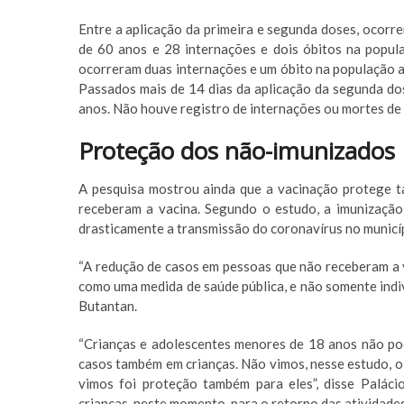
Entre a aplicação da primeira e segunda doses, ocorr
de 60 anos e 28 internações e dois óbitos na popul
ocorreram duas internações e um óbito na população a
Passados mais de 14 dias da aplicação da segunda do
anos. Não houve registro de internações ou mortes de
Proteção dos não-imunizados
A pesquisa mostrou ainda que a vacinação protege t
receberam a vacina. Segundo o estudo, a imunização
drasticamente a transmissão do coronavírus no municí
“A redução de casos em pessoas que não receberam a va
como uma medida de saúde pública, e não somente individ
Butantan.
“Crianças e adolescentes menores de 18 anos não po
casos também em crianças. Não vimos, nesse estudo, o
vimos foi proteção também para eles”, disse Palácio
crianças, neste momento, para o retorno das atividades