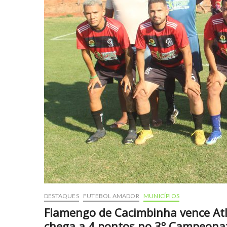
DESTAQUES
FUTEBOL AMADOR
MUNICÍPIOS
Flamengo de Cacimbinha vence Atlé
chega a 4 pontos no 3º Campeona