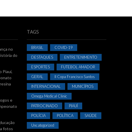
TAGS
BRASIL
COVID-19
ança no
istória do
DESTAQUES
ENTRETENIMENTO
ESPORTES
FUTEBOL AMADOR
 Piauí,
GERAL
II Copa Francisco Santos
eonato
resina
INTERNACIONAL
MUNICÍPIOS
Omega Medical Clinic
jogos e
PATROCINADO
PIAUÍ
Campeonato
POLÍCIA
POLÍTICA
SAÚDE
Educação
Uncategorized
a fotos