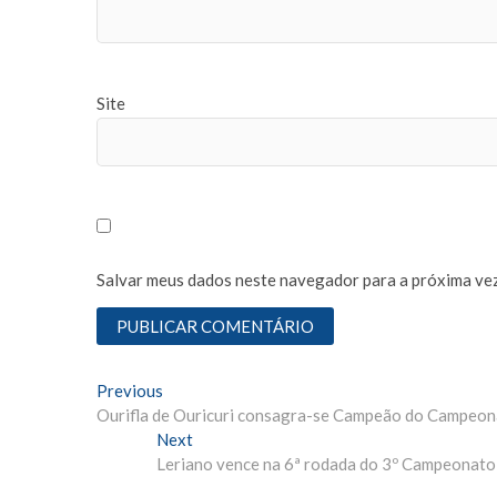
Site
Salvar meus dados neste navegador para a próxima vez
N
Previous
P
Ourifla de Ouricuri consagra-se Campeão do Campeona
r
a
Next
e
N
v
Leriano vence na 6ª rodada do 3º Campeonato d
v
e
i
x