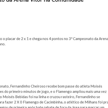
o o placar de 2 x 1 e chega nos 4 pontos no 3º Campeonato da Aren
ano.
onato, Fernandinho Cheiroso recebe bom passe do atleta Moisés
ntes do primeiro minutos de jogo, e o Flamengo ampliou mais uma vez
 Moisés Bebidas foi na linha e cruzou rasteiro, Fernandinho se
ara fazer 2 X 0 Flamengo de Cacimbinha, o atlético de Milhans foi pr
egou de primeira após bate rebate de fora da área para marcar um