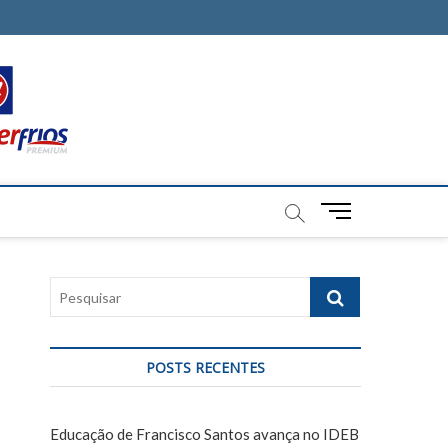
M
e
n
u
P
B
e
u
s
t
q
t
POSTS RECENTES
u
o
i
n
s
Educação de Francisco Santos avança no IDEB
a