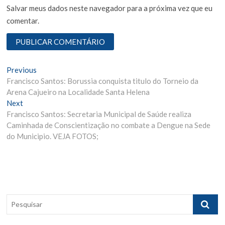
Salvar meus dados neste navegador para a próxima vez que eu
comentar.
N
Previous
P
Francisco Santos: Borussia conquista titulo do Torneio da
r
a
Arena Cajueiro na Localidade Santa Helena
e
v
Next
N
v
Francisco Santos: Secretaria Municipal de Saúde realiza
e
i
e
Caminhada de Conscientização no combate a Dengue na Sede
x
o
g
do Municipio. VEJA FOTOS;
t
u
p
s
a
o
p
ç
s
o
ã
t
s
:
t
o
P
:
e
d
s