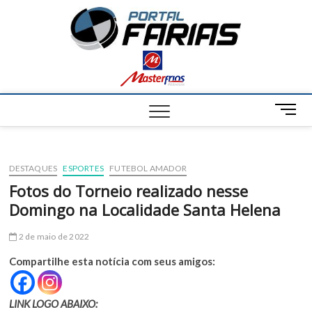
S
Portal
k
NOTÍCIAS DE
FRANCISCO
i
SANTOS E
Farias
p
REGIÃO
t
o
c
M
o
e
n
n
t
u
e
DESTAQUES
ESPORTES
FUTEBOL AMADOR
B
n
u
Fotos do Torneio realizado nesse
t
t
Domingo na Localidade Santa Helena
t
o
2 de maio de 2022
n
Compartilhe esta notícia com seus amigos:
LINK LOGO ABAIXO: