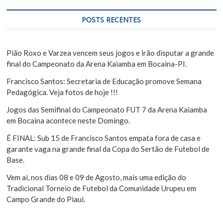
e
q
u
P
POSTS RECENTES
i
o
s
s
a
Pião Roxo e Varzea vencem seus jogos e irão disputar a grande
r
final do Campeonato da Arena Kaiamba em Bocaina-PI.
t
Francisco Santos: Secretaria de Educação promove Semana
Pedagógica. Veja fotos de hoje !!!
Jogos das Semifinal do Campeonato FUT 7 da Arena Kaiamba
em Bocaina acontece neste Domingo.
É FINAL: Sub 15 de Francisco Santos empata fora de casa e
garante vaga na grande final da Copa do Sertão de Futebol de
Base.
Vem ai, nos dias 08 e 09 de Agosto, mais uma edição do
Tradicional Torneio de Futebol da Comunidade Urupeu em
Campo Grande do Piaui.