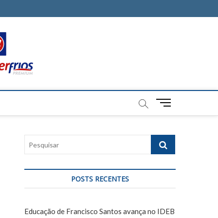
M
e
n
u
P
B
e
u
s
t
q
t
POSTS RECENTES
u
o
i
n
s
Educação de Francisco Santos avança no IDEB
a