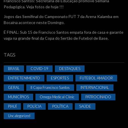
Francisco Santos: Secretaria de Educação promove Semana
Pedagógica. Veja fotos de hoje !!!
Jogos das Semifinal do Campeonato FUT 7 da Arena Kaiamba em
Bocaina acontece neste Domingo.
É FINAL: Sub 15 de Francisco Santos empata fora de casa e garante
vaga na grande final da Copa do Sertão de Futebol de Base.
TAGS
BRASIL
COVID-19
DESTAQUES
ENTRETENIMENTO
ESPORTES
FUTEBOL AMADOR
GERAL
II Copa Francisco Santos
INTERNACIONAL
MUNICÍPIOS
Omega Medical Clinic
PATROCINADO
PIAUÍ
POLÍCIA
POLÍTICA
SAÚDE
Uncategorized