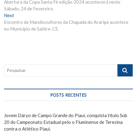
Abertura da Copa Santa Fé edição 2024 acontecerá neste
r
a
Sábado, 24 de Fevereiro.
e
v
Next
N
v
Encontro de Mandiocultores da Chapada do Araripe acontece
e
i
e
no Município de Salitre-CE.
x
o
g
t
u
p
s
a
o
p
ç
s
o
ã
t
s
P
:
t
o
e
:
s
d
q
e
u
POSTS RECENTES
i
P
s
o
a
Jovem Dáryo de Campo Grande do Piauí, conquista titulo Sub
s
r
20 do Campeonato Estadual pelo o Fluminense de Teresina
contra o Atlético Piaui.
t