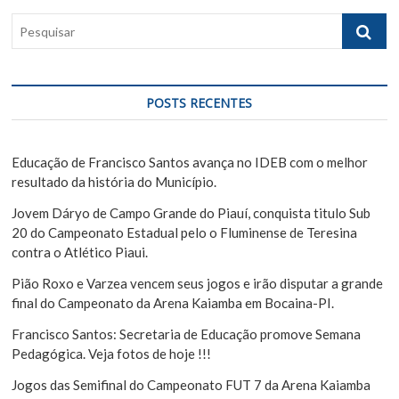
ã
t
s
P
:
t
o
e
:
s
d
q
e
u
POSTS RECENTES
i
P
s
o
a
Educação de Francisco Santos avança no IDEB com o melhor
s
r
resultado da história do Município.
t
Jovem Dáryo de Campo Grande do Piauí, conquista titulo Sub
20 do Campeonato Estadual pelo o Fluminense de Teresina
contra o Atlético Piaui.
Pião Roxo e Varzea vencem seus jogos e irão disputar a grande
final do Campeonato da Arena Kaiamba em Bocaina-PI.
Francisco Santos: Secretaria de Educação promove Semana
Pedagógica. Veja fotos de hoje !!!
Jogos das Semifinal do Campeonato FUT 7 da Arena Kaiamba