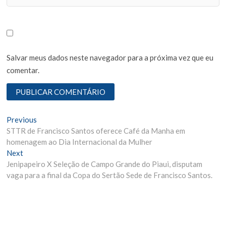
Salvar meus dados neste navegador para a próxima vez que eu
comentar.
N
Previous
P
STTR de Francisco Santos oferece Café da Manha em
r
a
homenagem ao Dia Internacional da Mulher
e
v
Next
N
v
Jenipapeiro X Seleção de Campo Grande do Piaui, disputam
e
i
e
vaga para a final da Copa do Sertão Sede de Francisco Santos.
x
o
g
t
u
p
s
a
o
p
ç
s
o