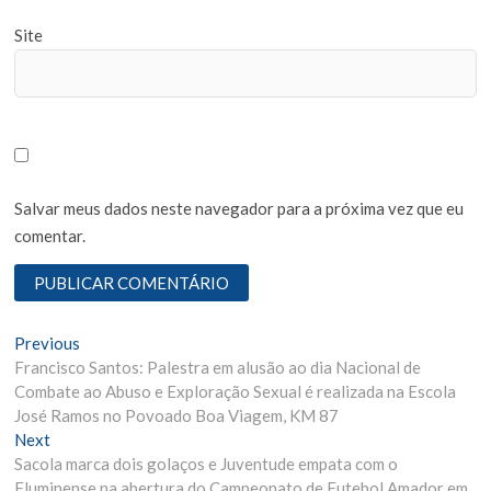
Site
Salvar meus dados neste navegador para a próxima vez que eu
comentar.
N
Previous
P
Francisco Santos: Palestra em alusão ao dia Nacional de
r
a
Combate ao Abuso e Exploração Sexual é realizada na Escola
e
v
José Ramos no Povoado Boa Viagem, KM 87
v
Next
N
i
e
Sacola marca dois golaços e Juventude empata com o
e
o
g
Fluminense na abertura do Campeonato de Futebol Amador em
x
u