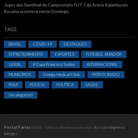
Jogos das Semifinal do Campeonato FUT 7 da Arena Kaiamba em
Bocaina acontece neste Domingo.
TAGS
BRASIL
COVID-19
DESTAQUES
ENTRETENIMENTO
ESPORTES
FUTEBOL AMADOR
GERAL
II Copa Francisco Santos
INTERNACIONAL
MUNICÍPIOS
Omega Medical Clinic
PATROCINADO
PIAUÍ
POLÍCIA
POLÍTICA
SAÚDE
Uncategorized
Portal Farias
| 2020 - Todos os direitos reservados:
By
|
Luis Negreiros
Design
|