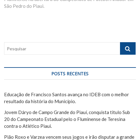
São Pedro do Piaui.
t
s
a
p
p
ç
o
o
ã
s
s
t
t
o
:
:
P
d
e
e
s
q
P
u
POSTS RECENTES
o
i
s
s
a
Educação de Francisco Santos avança no IDEB com o melhor
t
r
resultado da história do Município.
Jovem Dáryo de Campo Grande do Piauí, conquista titulo Sub
20 do Campeonato Estadual pelo o Fluminense de Teresina
contra o Atlético Piaui.
Pião Roxo e Varzea vencem seus jogos e irão disputar a grande