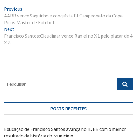
N
Previous
P
AABB vence Saquinho e conquista BI Campeonato da Copa
r
a
Picos Master de Futebol.
e
v
Next
N
v
Francisco Santos:Cleudimar vence Raniel no X1 pelo placar de 4
e
i
e
X 3.
x
o
g
t
u
p
s
a
o
p
ç
s
o
ã
t
s
P
:
t
o
e
:
s
d
q
e
u
POSTS RECENTES
i
P
s
o
a
Educação de Francisco Santos avança no IDEB com o melhor
r
resultado da história do Município.