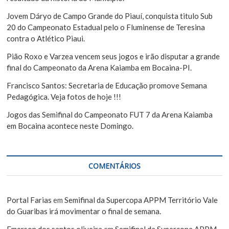
s
t
Jovem Dáryo de Campo Grande do Piauí, conquista titulo Sub
20 do Campeonato Estadual pelo o Fluminense de Teresina
contra o Atlético Piaui.
Pião Roxo e Varzea vencem seus jogos e irão disputar a grande
final do Campeonato da Arena Kaiamba em Bocaina-PI.
Francisco Santos: Secretaria de Educação promove Semana
Pedagógica. Veja fotos de hoje !!!
Jogos das Semifinal do Campeonato FUT 7 da Arena Kaiamba
em Bocaina acontece neste Domingo.
COMENTÁRIOS
Portal Farias
em
Semifinal da Supercopa APPM Território Vale
do Guaribas irá movimentar o final de semana.
Emerson dos santos oliveira
em
Semifinal da Supercopa APPM