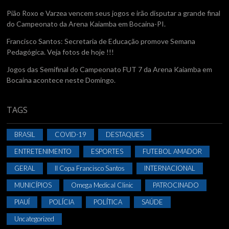
Pião Roxo e Varzea vencem seus jogos e irão disputar a grande final
do Campeonato da Arena Kaiamba em Bocaina-PI.
Francisco Santos: Secretaria de Educação promove Semana
Pedagógica. Veja fotos de hoje !!!
Jogos das Semifinal do Campeonato FUT 7 da Arena Kaiamba em
Bocaina acontece neste Domingo.
TAGS
BRASIL
COVID-19
DESTAQUES
ENTRETENIMENTO
ESPORTES
FUTEBOL AMADOR
GERAL
II Copa Francisco Santos
INTERNACIONAL
MUNICÍPIOS
Omega Medical Clinic
PATROCINADO
PIAUÍ
POLÍCIA
POLÍTICA
SAÚDE
Uncategorized