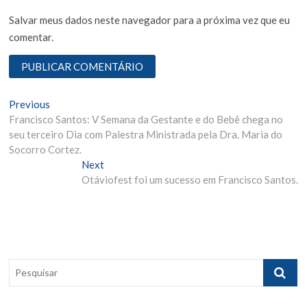
Salvar meus dados neste navegador para a próxima vez que eu
comentar.
N
Previous
P
Francisco Santos: V Semana da Gestante e do Bebê chega no
r
a
seu terceiro Dia com Palestra Ministrada pela Dra. Maria do
e
v
Socorro Cortez.
v
i
Next
N
e
o
Otáviofest foi um sucesso em Francisco Santos.
e
g
u
x
s
t
a
p
p
ç
o
o
ã
s
s
P
t
t
o
e
:
:
s
d