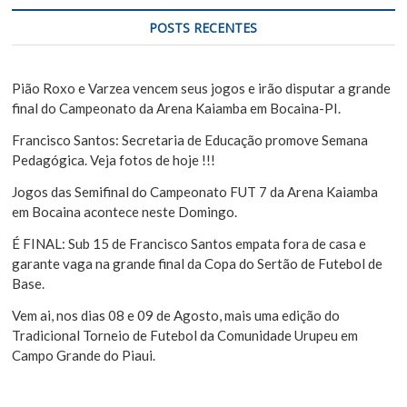
q
e
u
POSTS RECENTES
i
P
s
o
a
Pião Roxo e Varzea vencem seus jogos e irão disputar a grande
s
r
final do Campeonato da Arena Kaiamba em Bocaina-PI.
t
Francisco Santos: Secretaria de Educação promove Semana
Pedagógica. Veja fotos de hoje !!!
Jogos das Semifinal do Campeonato FUT 7 da Arena Kaiamba
em Bocaina acontece neste Domingo.
É FINAL: Sub 15 de Francisco Santos empata fora de casa e
garante vaga na grande final da Copa do Sertão de Futebol de
Base.
Vem ai, nos dias 08 e 09 de Agosto, mais uma edição do
Tradicional Torneio de Futebol da Comunidade Urupeu em
Campo Grande do Piaui.