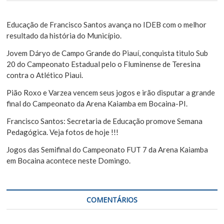
i
P
s
o
a
Educação de Francisco Santos avança no IDEB com o melhor
s
r
resultado da história do Município.
t
Jovem Dáryo de Campo Grande do Piauí, conquista titulo Sub
20 do Campeonato Estadual pelo o Fluminense de Teresina
contra o Atlético Piaui.
Pião Roxo e Varzea vencem seus jogos e irão disputar a grande
final do Campeonato da Arena Kaiamba em Bocaina-PI.
Francisco Santos: Secretaria de Educação promove Semana
Pedagógica. Veja fotos de hoje !!!
Jogos das Semifinal do Campeonato FUT 7 da Arena Kaiamba
em Bocaina acontece neste Domingo.
COMENTÁRIOS