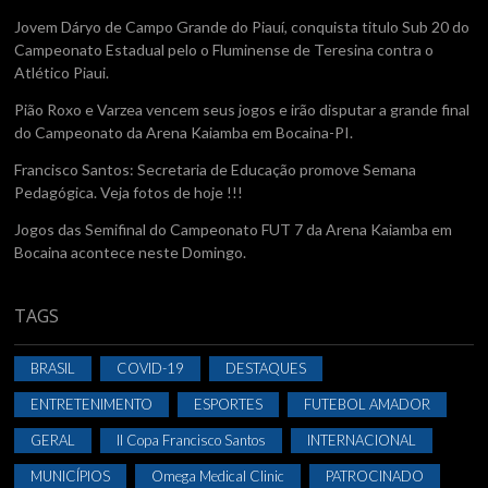
Jovem Dáryo de Campo Grande do Piauí, conquista titulo Sub 20 do
Campeonato Estadual pelo o Fluminense de Teresina contra o
Atlético Piaui.
Pião Roxo e Varzea vencem seus jogos e irão disputar a grande final
do Campeonato da Arena Kaiamba em Bocaina-PI.
Francisco Santos: Secretaria de Educação promove Semana
Pedagógica. Veja fotos de hoje !!!
Jogos das Semifinal do Campeonato FUT 7 da Arena Kaiamba em
Bocaina acontece neste Domingo.
TAGS
BRASIL
COVID-19
DESTAQUES
ENTRETENIMENTO
ESPORTES
FUTEBOL AMADOR
GERAL
II Copa Francisco Santos
INTERNACIONAL
MUNICÍPIOS
Omega Medical Clinic
PATROCINADO