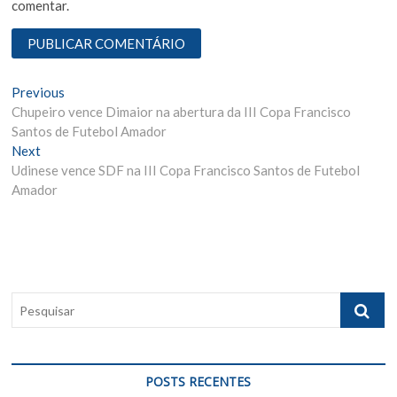
comentar.
N
Previous
P
Chupeiro vence Dimaior na abertura da III Copa Francisco
r
a
Santos de Futebol Amador
e
v
Next
N
v
Udinese vence SDF na III Copa Francisco Santos de Futebol
e
i
e
Amador
x
o
g
t
u
p
s
a
o
p
ç
s
o
ã
t
s
P
:
t
o
e
:
s
d
q
e
u
POSTS RECENTES