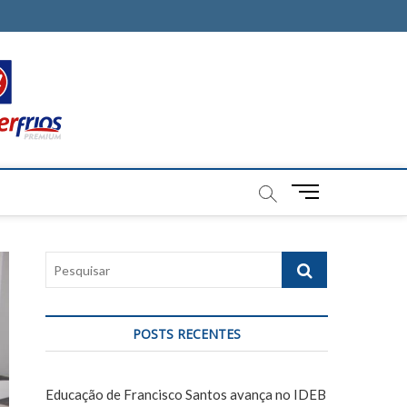
M
e
n
u
P
B
e
u
s
t
q
t
POSTS RECENTES
u
o
i
n
s
Educação de Francisco Santos avança no IDEB
a