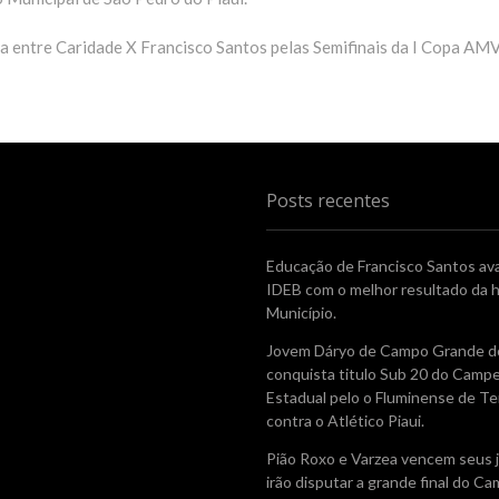
a entre Caridade X Francisco Santos pelas Semifinais da I Copa AMV
Posts recentes
Educação de Francisco Santos av
IDEB com o melhor resultado da h
Município.
Jovem Dáryo de Campo Grande do
conquista titulo Sub 20 do Camp
Estadual pelo o Fluminense de Te
contra o Atlético Piaui.
Pião Roxo e Varzea vencem seus 
irão disputar a grande final do 