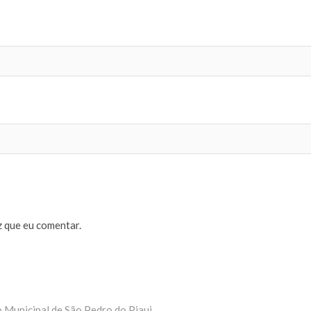
 que eu comentar.
 Municipal de São Pedro do Piaui.