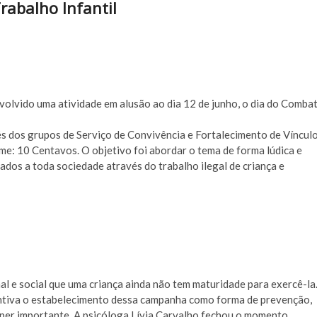
rabalho Infantil
nvolvido uma atividade em alusão ao dia 12 de junho, o dia do Comba
 dos grupos de Serviço de Convivência e Fortalecimento de Víncul
e: 10 Centavos. O objetivo foi abordar o tema de forma lúdica e
rados a toda sociedade através do trabalho ilegal de criança e
al e social que uma criança ainda não tem maturidade para exercê-la
entiva o estabelecimento dessa campanha como forma de prevenção,
per importante. A psicóloga Lívia Carvalho fechou o momento