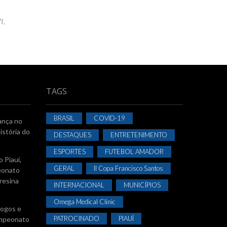
I.
TAGS
BRASIL
COVID-19
ança no
istória do
DESTAQUES
ENTRETENIMENTO
ESPORTES
FUTEBOL AMADOR
 Piauí,
GERAL
II Copa Francisco Santos
eonato
resina
INTERNACIONAL
MUNICÍPIOS
Omega Medical Clinic
jogos e
PATROCINADO
PIAUÍ
Campeonato