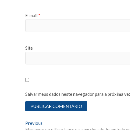
E-mail
*
Site
Salvar meus dados neste navegador para a próxima vez
N
Previous
P
Flamengo no ultimo lance vira em cima do Juventude no
r