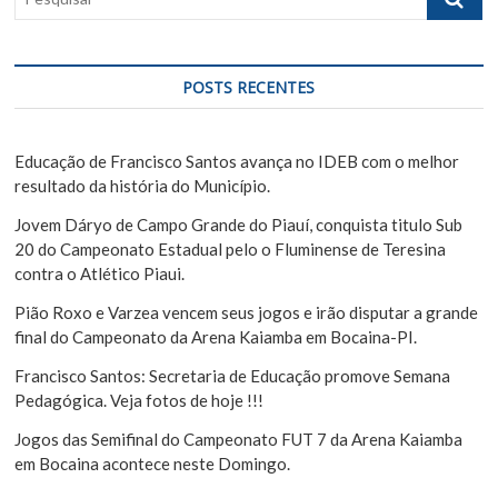
d
e
e
s
q
P
u
POSTS RECENTES
o
i
s
s
a
Educação de Francisco Santos avança no IDEB com o melhor
t
r
resultado da história do Município.
Jovem Dáryo de Campo Grande do Piauí, conquista titulo Sub
20 do Campeonato Estadual pelo o Fluminense de Teresina
contra o Atlético Piaui.
Pião Roxo e Varzea vencem seus jogos e irão disputar a grande
final do Campeonato da Arena Kaiamba em Bocaina-PI.
Francisco Santos: Secretaria de Educação promove Semana
Pedagógica. Veja fotos de hoje !!!
Jogos das Semifinal do Campeonato FUT 7 da Arena Kaiamba
em Bocaina acontece neste Domingo.