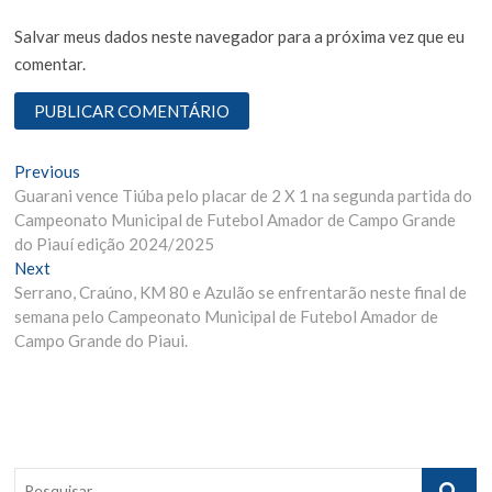
Salvar meus dados neste navegador para a próxima vez que eu
comentar.
N
Previous
P
Guarani vence Tiúba pelo placar de 2 X 1 na segunda partida do
r
a
Campeonato Municipal de Futebol Amador de Campo Grande
e
v
do Piauí edição 2024/2025
v
Next
N
i
e
Serrano, Craúno, KM 80 e Azulão se enfrentarão neste final de
e
o
g
semana pelo Campeonato Municipal de Futebol Amador de
x
u
Campo Grande do Piaui.
t
s
a
p
p
ç
o
o
ã
s
s
t
t
o
:
:
P