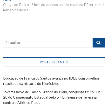
Chega ao País o 1º lote de vacinas contra covid da Pfizer, com 1
e
i
e
milhão de doses
x
o
g
t
u
p
s
a
o
p
ç
s
o
ã
t
s
P
:
t
o
e
:
s
d
q
e
u
POSTS RECENTES
i
P
s
o
a
Educação de Francisco Santos avança no IDEB com o melhor
s
r
resultado da história do Município.
t
Jovem Dáryo de Campo Grande do Piauí, conquista titulo Sub
20 do Campeonato Estadual pelo o Fluminense de Teresina
contra o Atlético Piaui.