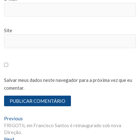
Site
Salvar meus dados neste navegador para a próxima vez que eu
comentar.
N
Previous
P
FRIGOTIL em Francisco Santos é reinaugurado sob nova
r
a
Direção.
e
v
Next
N
v