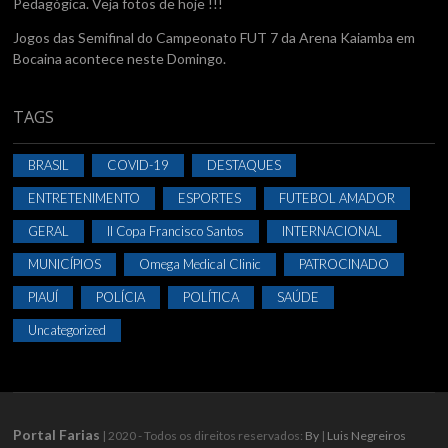
Pedagógica. Veja fotos de hoje !!!
Jogos das Semifinal do Campeonato FUT 7 da Arena Kaiamba em
Bocaina acontece neste Domingo.
TAGS
BRASIL
COVID-19
DESTAQUES
ENTRETENIMENTO
ESPORTES
FUTEBOL AMADOR
GERAL
II Copa Francisco Santos
INTERNACIONAL
MUNICÍPIOS
Omega Medical Clinic
PATROCINADO
PIAUÍ
POLÍCIA
POLÍTICA
SAÚDE
Uncategorized
Portal Farias
| 2020 - Todos os direitos reservados:
By
|
Luis Negreiros