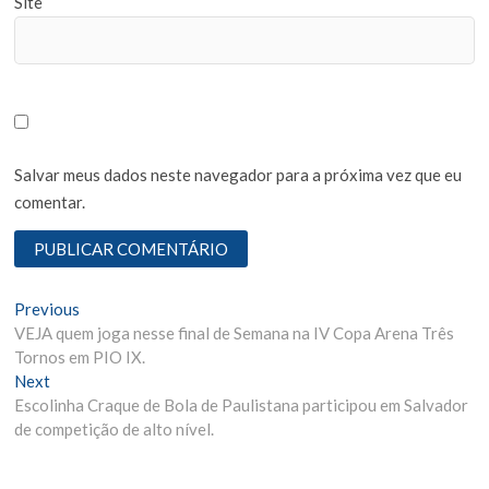
Site
Salvar meus dados neste navegador para a próxima vez que eu
comentar.
N
Previous
P
VEJA quem joga nesse final de Semana na IV Copa Arena Três
r
a
Tornos em PIO IX.
e
v
Next
N
v
Escolinha Craque de Bola de Paulistana participou em Salvador
e
i
e
de competição de alto nível.
x
o
g
t
u
p
s