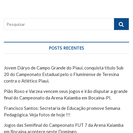
a
o
p
ç
s
o
ã
t
s
P
:
t
o
e
:
s
d
q
e
u
POSTS RECENTES
i
P
s
o
a
Jovem Dáryo de Campo Grande do Piauí, conquista titulo Sub
s
r
20 do Campeonato Estadual pelo o Fluminense de Teresina
contra o Atlético Piaui.
t
Pião Roxo e Varzea vencem seus jogos e irão disputar a grande
final do Campeonato da Arena Kaiamba em Bocaina-PI.
Francisco Santos: Secretaria de Educação promove Semana
Pedagógica. Veja fotos de hoje !!!
Jogos das Semifinal do Campeonato FUT 7 da Arena Kaiamba
em Bocaina acontece neste Domingo.