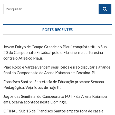
ç
t
o
P
ã
:
s
e
t
o
s
:
q
d
u
POSTS RECENTES
e
i
s
P
a
Jovem Dáryo de Campo Grande do Piauí, conquista titulo Sub
o
r
20 do Campeonato Estadual pelo o Fluminense de Teresina
s
contra o Atlético Piaui.
t
Pião Roxo e Varzea vencem seus jogos e irão disputar a grande
final do Campeonato da Arena Kaiamba em Bocaina-PI.
Francisco Santos: Secretaria de Educação promove Semana
Pedagógica. Veja fotos de hoje !!!
Jogos das Semifinal do Campeonato FUT 7 da Arena Kaiamba
em Bocaina acontece neste Domingo.
É FINAL: Sub 15 de Francisco Santos empata fora de casa e