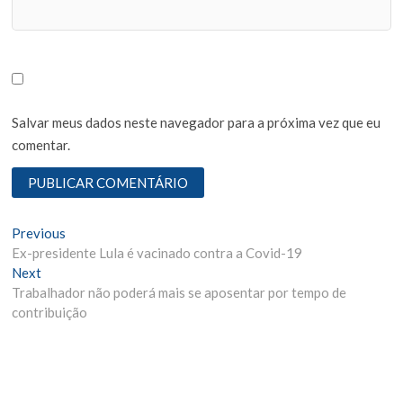
Salvar meus dados neste navegador para a próxima vez que eu
comentar.
N
Previous
P
Ex-presidente Lula é vacinado contra a Covid-19
r
a
Next
N
e
v
Trabalhador não poderá mais se aposentar por tempo de
e
v
contribuição
x
i
e
t
o
g
p
u
o
s
a
s
p