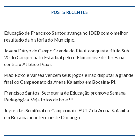
d
q
e
u
POSTS RECENTES
i
P
s
o
a
Educação de Francisco Santos avança no IDEB com o melhor
s
r
resultado da história do Município.
t
Jovem Dáryo de Campo Grande do Piauí, conquista titulo Sub
20 do Campeonato Estadual pelo o Fluminense de Teresina
contra o Atlético Piaui.
Pião Roxo e Varzea vencem seus jogos e irão disputar a grande
final do Campeonato da Arena Kaiamba em Bocaina-PI.
Francisco Santos: Secretaria de Educação promove Semana
Pedagógica. Veja fotos de hoje !!!
Jogos das Semifinal do Campeonato FUT 7 da Arena Kaiamba
em Bocaina acontece neste Domingo.