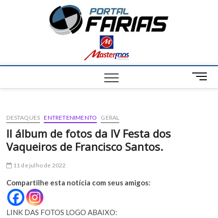
S
Portal
k
NOTÍCIAS DE
FRANCISCO
i
SANTOS E
Farias
p
REGIÃO
t
o
c
M
o
e
n
n
t
u
e
DESTAQUES
ENTRETENIMENTO
GERAL
B
n
u
II álbum de fotos da IV Festa dos
t
t
Vaqueiros de Francisco Santos.
t
o
11 de julho de 2022
n
Compartilhe esta notícia com seus amigos:
LINK DAS FOTOS LOGO ABAIXO: