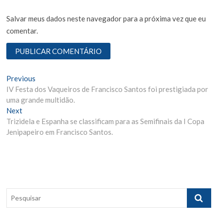
Salvar meus dados neste navegador para a próxima vez que eu
comentar.
N
Previous
P
IV Festa dos Vaqueiros de Francisco Santos foi prestigiada por
r
a
uma grande multidão.
e
v
Next
N
v
Trizidela e Espanha se classificam para as Semifinais da I Copa
e
i
e
Jenipapeiro em Francisco Santos.
x
o
g
t
u
p
s
a
o
p
ç
s
o
ã
t
s
P
:
t
o
e
:
s