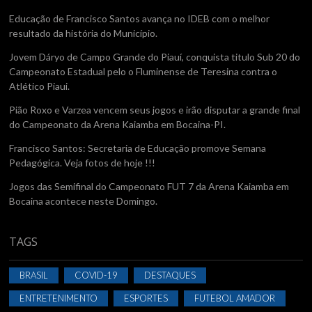
Educação de Francisco Santos avança no IDEB com o melhor
resultado da história do Município.
Jovem Dáryo de Campo Grande do Piauí, conquista titulo Sub 20 do
Campeonato Estadual pelo o Fluminense de Teresina contra o
Atlético Piaui.
Pião Roxo e Varzea vencem seus jogos e irão disputar a grande final
do Campeonato da Arena Kaiamba em Bocaina-PI.
Francisco Santos: Secretaria de Educação promove Semana
Pedagógica. Veja fotos de hoje !!!
Jogos das Semifinal do Campeonato FUT 7 da Arena Kaiamba em
Bocaina acontece neste Domingo.
TAGS
BRASIL
COVID-19
DESTAQUES
ENTRETENIMENTO
ESPORTES
FUTEBOL AMADOR