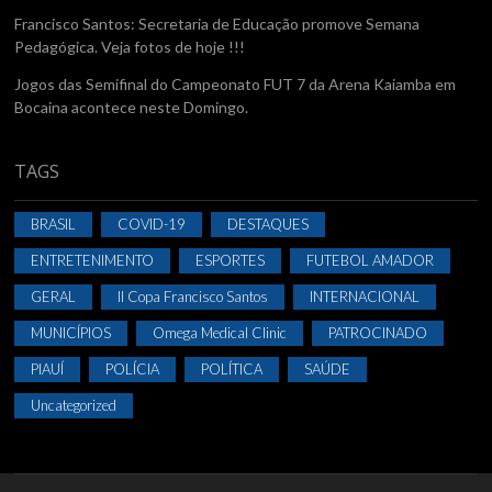
Francisco Santos: Secretaria de Educação promove Semana
Pedagógica. Veja fotos de hoje !!!
Jogos das Semifinal do Campeonato FUT 7 da Arena Kaiamba em
Bocaina acontece neste Domingo.
TAGS
BRASIL
COVID-19
DESTAQUES
ENTRETENIMENTO
ESPORTES
FUTEBOL AMADOR
GERAL
II Copa Francisco Santos
INTERNACIONAL
MUNICÍPIOS
Omega Medical Clinic
PATROCINADO
PIAUÍ
POLÍCIA
POLÍTICA
SAÚDE
Uncategorized