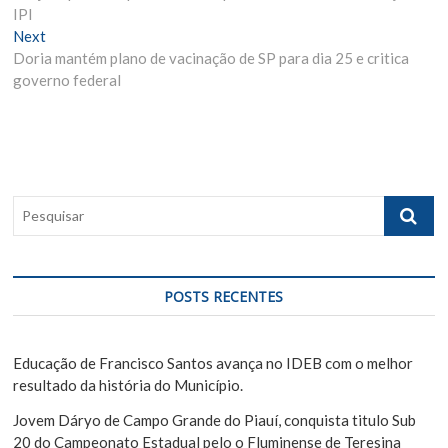
a
IPI
e
v
Next
N
v
Doria mantém plano de vacinação de SP para dia 25 e critica
e
i
e
governo federal
x
o
g
t
u
p
s
a
o
p
ç
s
o
ã
t
s
P
:
t
o
e
:
s
d
q
e
u
POSTS RECENTES
i
P
s
o
a
Educação de Francisco Santos avança no IDEB com o melhor
s
r
resultado da história do Município.
t
Jovem Dáryo de Campo Grande do Piauí, conquista titulo Sub
20 do Campeonato Estadual pelo o Fluminense de Teresina