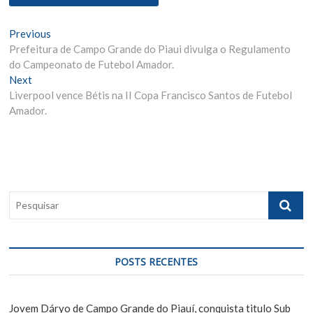
N
Previous
P
Prefeitura de Campo Grande do Piaui divulga o Regulamento
r
a
do Campeonato de Futebol Amador.
e
v
Next
N
v
Liverpool vence Bétis na II Copa Francisco Santos de Futebol
e
i
e
Amador.
x
o
g
t
u
p
s
a
o
p
ç
s
o
ã
t
s
P
:
t
o
e
:
s
d
q
e
u
POSTS RECENTES
i
P
s
o
a
Jovem Dáryo de Campo Grande do Piauí, conquista titulo Sub