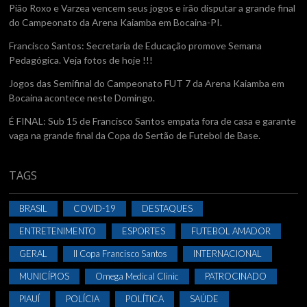
Pião Roxo e Varzea vencem seus jogos e irão disputar a grande final
do Campeonato da Arena Kaiamba em Bocaina-PI.
Francisco Santos: Secretaria de Educação promove Semana
Pedagógica. Veja fotos de hoje !!!
Jogos das Semifinal do Campeonato FUT 7 da Arena Kaiamba em
Bocaina acontece neste Domingo.
É FINAL: Sub 15 de Francisco Santos empata fora de casa e garante
vaga na grande final da Copa do Sertão de Futebol de Base.
TAGS
BRASIL
COVID-19
DESTAQUES
ENTRETENIMENTO
ESPORTES
FUTEBOL AMADOR
GERAL
II Copa Francisco Santos
INTERNACIONAL
MUNICÍPIOS
Omega Medical Clinic
PATROCINADO
PIAUÍ
POLÍCIA
POLÍTICA
SAÚDE