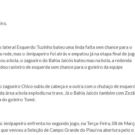
iro.
 o lateral Esquerdo Tuzinho bateu uma linda falta sem chance para o
 rede, mas o Jenipapeiro foi atrás e empatou já na etapa final de jog
ou a bola, o zagueiro do Bahia Jaicós bateu mau na bola, a redonda
dou rasteiro de esquerda sem chance para o goleiro da equipe
 o zagueiro Chico subiu de cabeça e a outra com o chutaço de esquer
 da área a bola explodiu na trave. Já o Bahia Jaicós também com Zez
 do goleiro Tomé.
o Jenipapeiro enfrenta no segundo jogo, na Terça-Feira, 08 de Mar
C que venceu a Seleção de Campo Grande do Piauí na abertura pelo o