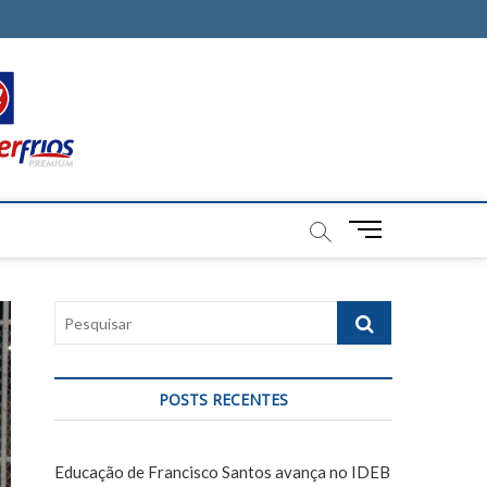
M
e
n
u
P
B
e
u
s
t
q
t
POSTS RECENTES
u
o
i
n
s
Educação de Francisco Santos avança no IDEB
a