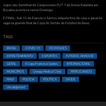
Jogos das Semifinal do Campeonato FUT 7 da Arena Kaiamba em
Bocaina acontece neste Domingo.
É FINAL: Sub 15 de Francisco Santos empata fora de casa e garante
vaga na grande final da Copa do Sertão de Futebol de Base.
TAGS
BRASIL
COVID-19
DESTAQUES
ENTRETENIMENTO
ESPORTES
FUTEBOL AMADOR
GERAL
II Copa Francisco Santos
INTERNACIONAL
MUNICÍPIOS
Omega Medical Clinic
PATROCINADO
PIAUÍ
POLÍCIA
POLÍTICA
SAÚDE
Uncategorized