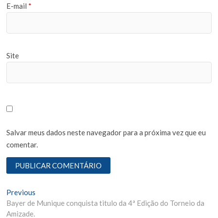
E-mail
*
Site
Salvar meus dados neste navegador para a próxima vez que eu
comentar.
N
Previous
P
Bayer de Munique conquista titulo da 4ª Edição do Torneio da
r
a
Amizade.
e