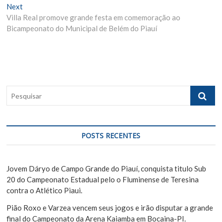
v
Next
N
v
Villa Real promove grande festa em comemoração ao
e
i
e
Bicampeonato do Municipal de Belém do Piauí
x
o
g
t
u
p
s
a
o
p
ç
s
o
ã
t
s
P
:
t
o
e
:
s
d
q
e
u
POSTS RECENTES
i
P
s
o
a
Jovem Dáryo de Campo Grande do Piauí, conquista titulo Sub
s
r
20 do Campeonato Estadual pelo o Fluminense de Teresina
contra o Atlético Piaui.
t
Pião Roxo e Varzea vencem seus jogos e irão disputar a grande
final do Campeonato da Arena Kaiamba em Bocaina-PI.