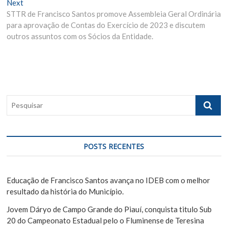
g
Next
N
u
STTR de Francisco Santos promove Assembleia Geral Ordinária
e
s
a
para aprovação de Contas do Exercício de 2023 e discutem
x
p
ç
outros assuntos com os Sócios da Entidade.
t
o
ã
p
s
o
t
o
s
:
d
t
:
e
P
e
P
s
o
q
s
u
POSTS RECENTES
i
t
s
a
Educação de Francisco Santos avança no IDEB com o melhor
r
resultado da história do Município.
Jovem Dáryo de Campo Grande do Piauí, conquista titulo Sub
20 do Campeonato Estadual pelo o Fluminense de Teresina