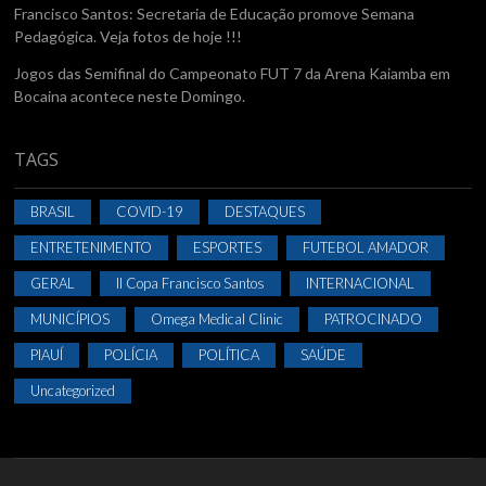
Francisco Santos: Secretaria de Educação promove Semana
Pedagógica. Veja fotos de hoje !!!
Jogos das Semifinal do Campeonato FUT 7 da Arena Kaiamba em
Bocaina acontece neste Domingo.
TAGS
BRASIL
COVID-19
DESTAQUES
ENTRETENIMENTO
ESPORTES
FUTEBOL AMADOR
GERAL
II Copa Francisco Santos
INTERNACIONAL
MUNICÍPIOS
Omega Medical Clinic
PATROCINADO
PIAUÍ
POLÍCIA
POLÍTICA
SAÚDE
Uncategorized