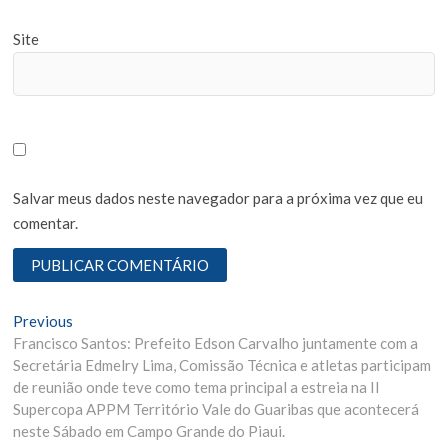
Site
Salvar meus dados neste navegador para a próxima vez que eu
comentar.
N
Previous
P
Francisco Santos: Prefeito Edson Carvalho juntamente com a
r
a
Secretária Edmelry Lima, Comissão Técnica e atletas participam
e
v
de reunião onde teve como tema principal a estreia na II
v
Supercopa APPM Território Vale do Guaribas que acontecerá
i
e
neste Sábado em Campo Grande do Piaui.
o