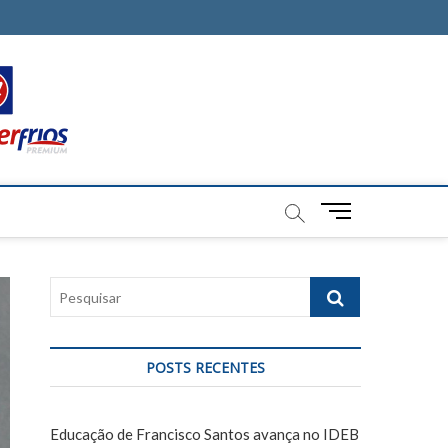
M
e
n
u
P
B
e
u
s
t
q
t
POSTS RECENTES
u
o
i
n
s
Educação de Francisco Santos avança no IDEB
a